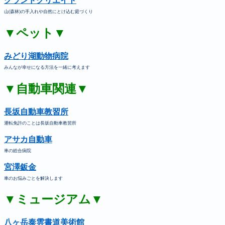
グランドクリエイト
山(森林)の手入れや自然にとけ込む庭づくり
▼ペット▼
みどり湖動物病院
みんなが幸せになる方法を一緒に考えます
▼自動車関連▼
長坂自動車教習所
運転免許のことは長坂自動車教習所
アサカ自動車
車の総合病院
宮澤鈑金
車のお悩みごとを解決します
▼ミュージアム▼
八ヶ岳泰雲書道美術館