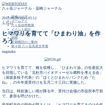
八ヶ岳ジャーナル・韮崎ジャーナル
韮崎エリア
2010.05.26
2015.05.12
ズームアイ
くらし
八ヶ岳自然散策
イベント紹介
ヒマワリを育てて「ひまわり油」を作
投稿コーナー
新聞
ろう
定期購読のご案内
第４回 八ヶ岳高原文学賞
nagasaka
MENU
ヒマワリを育てて、種を収穫し、「ひまわり油」の生産拡大
韮崎エリア
を目指している「北杜市バイオディーゼル燃料を考える会」
ズームアイ
（保坂多枝子代表）の「ほくとひまわりバンクため『た
八ヶ岳自然散策
ね』」の今年度受付けを五月二十三日に実施した。
イベント紹介
投稿コーナー
当日は、時折激しい雨が降る中、受付け会場の市役所本庁前
新聞
で、参加を呼びかけた。
定期購読のご案内
第４回 八ヶ岳高原文学賞
長坂町在住の田中七郎さんは、「ヒマワリを育てるのは今年