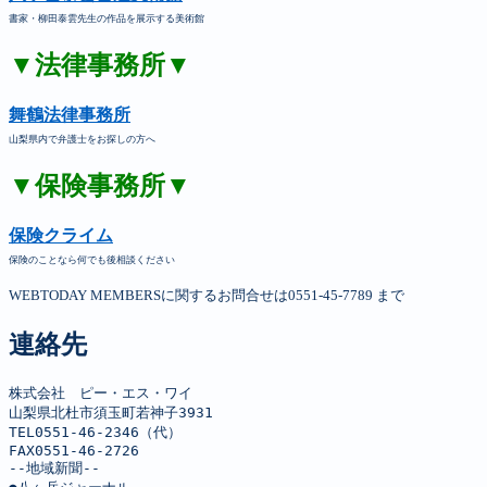
書家・柳田泰雲先生の作品を展示する美術館
▼法律事務所▼
舞鶴法律事務所
山梨県内で弁護士をお探しの方へ
▼保険事務所▼
保険クライム
保険のことなら何でも後相談ください
WEBTODAY MEMBERSに関するお問合せは0551-45-7789 まで
連絡先
株式会社　ピー・エス・ワイ

山梨県北杜市須玉町若神子3931

TEL0551-46-2346（代）

FAX0551-46-2726

--地域新聞--
