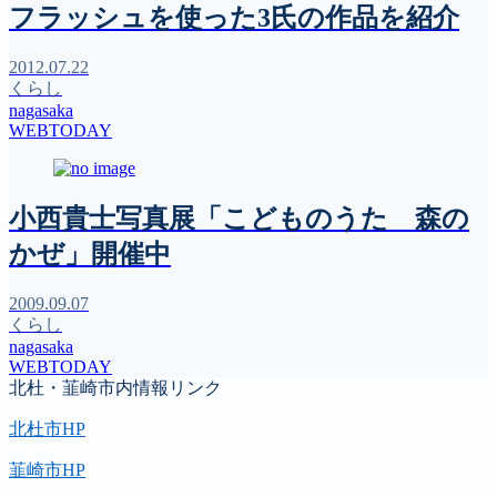
フラッシュを使った3氏の作品を紹介
2012.07.22
くらし
nagasaka
WEBTODAY
小西貴士写真展「こどものうた 森の
かぜ」開催中
2009.09.07
くらし
nagasaka
WEBTODAY
北杜・韮崎市内情報リンク
北杜市HP
韮崎市HP