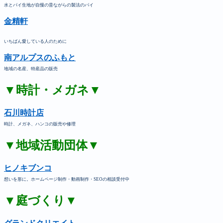
水とパイ生地が自慢の昔ながらの製法のパイ
金精軒
いちばん愛している人のために
南アルプスのふもと
地域の名産、特産品の販売
▼時計・メガネ▼
石川時計店
時計、メガネ、ハンコの販売や修理
▼地域活動団体▼
ヒノキブンコ
想いを形に。ホームページ制作・動画制作・SEOの相談受付中
▼庭づくり▼