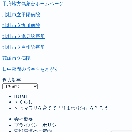
甲府地方気象台ホームページ
北杜市立甲陽病院
北杜市立塩川病院
北杜市立逸見診療所
北杜市立白州診療所
韮崎市立病院
日中夜間の当番医をさがす
過去記事
過
去
HOME
記
＞
くらし
事
＞
ヒマワリを育てて「ひまわり油」を作ろう
会社概要
プライバシーポリシー
定期購読のご案内