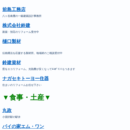
前島工務店
八ヶ岳南麓の一級建築設計事務所
株式会社鈴建
新築・別荘のリフォーム受付中
樋口製材
伝統構法を応援する製材所。地域材のご相談受付中
鈴建資材
窓をエコリフォーム。光熱費が安くなってｴｺﾎﾟｲﾝﾄもつきます
ナガセキトーヨー住器
住まいのリフォームお任せ下さい
▼食事・土産▼
丸政
小淵沢駅の駅弁
パイの家エム・ワン