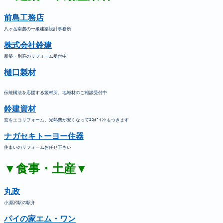
前島工務店
八ヶ岳南麓の一級建築設計事務所
株式会社鈴建
新築・別荘のリフォーム受付中
樋口製材
伝統構法を応援する製材所。地域材のご相談受付中
鈴建資材
窓をエコリフォーム。光熱費が安くなってｴｺﾎﾟｲﾝﾄもつきます
ナガセキトーヨー住器
住まいのリフォームお任せ下さい
▼食事・土産▼
丸政
小淵沢駅の駅弁
パイの家エム・ワン