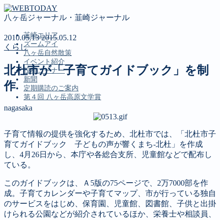
八ヶ岳ジャーナル・韮崎ジャーナル
韮崎エリア
2010.05.13
2015.05.12
ズームアイ
くらし
八ヶ岳自然散策
イベント紹介
北杜市が「子育てガイドブック」を制
投稿コーナー
新聞
作
定期購読のご案内
第４回 八ヶ岳高原文学賞
nagasaka
MENU
韮崎エリア
子育て情報の提供を強化するため、北杜市では、「北杜市子
ズームアイ
育てガイドブック 子どもの声が響くまち-北杜」を作成
八ヶ岳自然散策
し、4月26日から、本庁や各総合支所、児童館などで配布し
イベント紹介
ている。
投稿コーナー
新聞
このガイドブックは、Ａ5版の75ページで、2万7000部を作
定期購読のご案内
成。子育てカレンダーや子育てマップ、市が行っている独自
第４回 八ヶ岳高原文学賞
のサービスをはじめ、保育園、児童館、図書館、子供と出掛
けられる公園などが紹介されているほか、栄養士や相談員、