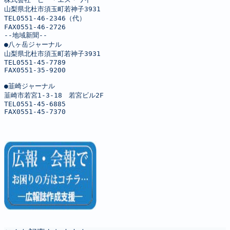
山梨県北杜市須玉町若神子3931

TEL0551-46-2346（代）

FAX0551-46-2726

--地域新聞--

●八ヶ岳ジャーナル

山梨県北杜市須玉町若神子3931

TEL0551-45-7789

FAX0551-35-9200

●韮崎ジャーナル

韮崎市若宮1-3-18　若宮ビル2F

TEL0551-45-6885

FAX0551-45-7370