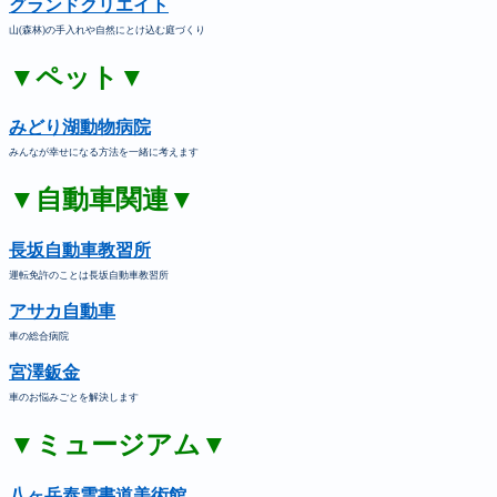
グランドクリエイト
山(森林)の手入れや自然にとけ込む庭づくり
▼ペット▼
みどり湖動物病院
みんなが幸せになる方法を一緒に考えます
▼自動車関連▼
長坂自動車教習所
運転免許のことは長坂自動車教習所
アサカ自動車
車の総合病院
宮澤鈑金
車のお悩みごとを解決します
▼ミュージアム▼
八ヶ岳泰雲書道美術館