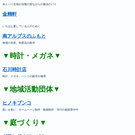
水とパイ生地が自慢の昔ながらの製法のパイ
金精軒
いちばん愛している人のために
南アルプスのふもと
地域の名産、特産品の販売
▼時計・メガネ▼
石川時計店
時計、メガネ、ハンコの販売や修理
▼地域活動団体▼
ヒノキブンコ
想いを形に。ホームページ制作・動画制作・SEOの相談受付中
▼庭づくり▼