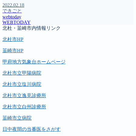
2022.02.18
できごと
webtoday
WEBTODAY
北杜・韮崎市内情報リンク
北杜市HP
韮崎市HP
甲府地方気象台ホームページ
北杜市立甲陽病院
北杜市立塩川病院
北杜市立逸見診療所
北杜市立白州診療所
韮崎市立病院
日中夜間の当番医をさがす