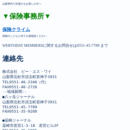
山梨県内で弁護士をお探しの方へ
▼保険事務所▼
保険クライム
保険のことなら何でも後相談ください
WEBTODAY MEMBERSに関するお問合せは0551-45-7789 まで
連絡先
株式会社　ピー・エス・ワイ

山梨県北杜市須玉町若神子3931

TEL0551-46-2346（代）

FAX0551-46-2726

--地域新聞--

●八ヶ岳ジャーナル

山梨県北杜市須玉町若神子3931

TEL0551-45-7789

FAX0551-35-9200

●韮崎ジャーナル

韮崎市若宮1-3-18　若宮ビル2F
