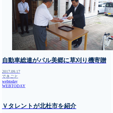
自動車総連がパル美郷に草刈り機寄贈
2017.09.17
できごと
webtoday
WEBTODAY
Ｖタレントが北杜市を紹介