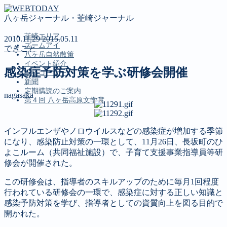
八ヶ岳ジャーナル・韮崎ジャーナル
韮崎エリア
2010.11.29
2015.05.11
ズームアイ
できごと
八ヶ岳自然散策
イベント紹介
感染症予防対策を学ぶ研修会開催
投稿コーナー
新聞
定期購読のご案内
nagasaka
第４回 八ヶ岳高原文学賞
インフルエンザやノロウイルスなどの感染症が増加する季節
MENU
になり、感染防止対策の一環として、11月26日、長坂町のひ
韮崎エリア
よこルーム（共同福祉施設）で、子育て支援事業指導員等研
ズームアイ
修会が開催された。
八ヶ岳自然散策
イベント紹介
この研修会は、指導者のスキルアップのために毎月1回程度
投稿コーナー
行われている研修会の一環で、感染症に対する正しい知識と
新聞
感染予防対策を学び、指導者としての資質向上を図る目的で
定期購読のご案内
開かれた。
第４回 八ヶ岳高原文学賞