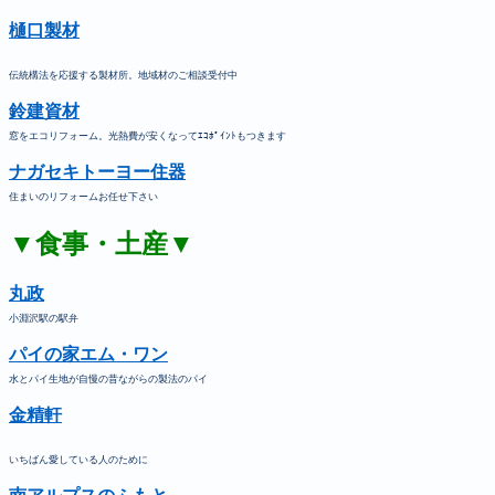
樋口製材
伝統構法を応援する製材所。地域材のご相談受付中
鈴建資材
窓をエコリフォーム。光熱費が安くなってｴｺﾎﾟｲﾝﾄもつきます
ナガセキトーヨー住器
住まいのリフォームお任せ下さい
▼食事・土産▼
丸政
小淵沢駅の駅弁
パイの家エム・ワン
水とパイ生地が自慢の昔ながらの製法のパイ
金精軒
いちばん愛している人のために