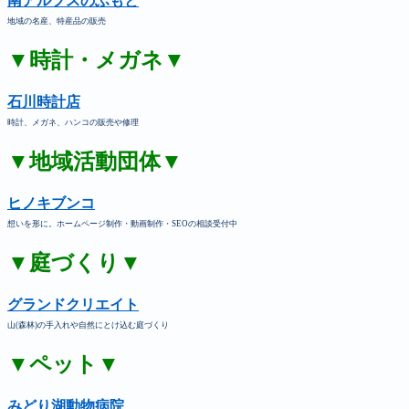
南アルプスのふもと
地域の名産、特産品の販売
▼時計・メガネ▼
石川時計店
時計、メガネ、ハンコの販売や修理
▼地域活動団体▼
ヒノキブンコ
想いを形に。ホームページ制作・動画制作・SEOの相談受付中
▼庭づくり▼
グランドクリエイト
山(森林)の手入れや自然にとけ込む庭づくり
▼ペット▼
みどり湖動物病院