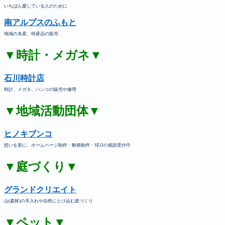
いちばん愛している人のために
南アルプスのふもと
地域の名産、特産品の販売
▼時計・メガネ▼
石川時計店
時計、メガネ、ハンコの販売や修理
▼地域活動団体▼
ヒノキブンコ
想いを形に。ホームページ制作・動画制作・SEOの相談受付中
▼庭づくり▼
グランドクリエイト
山(森林)の手入れや自然にとけ込む庭づくり
▼ペット▼