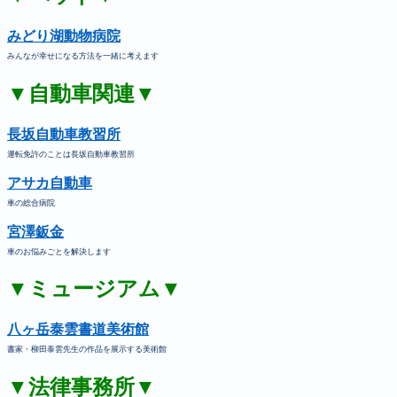
みどり湖動物病院
みんなが幸せになる方法を一緒に考えます
▼自動車関連▼
長坂自動車教習所
運転免許のことは長坂自動車教習所
アサカ自動車
車の総合病院
宮澤鈑金
車のお悩みごとを解決します
▼ミュージアム▼
八ヶ岳泰雲書道美術館
書家・柳田泰雲先生の作品を展示する美術館
▼法律事務所▼