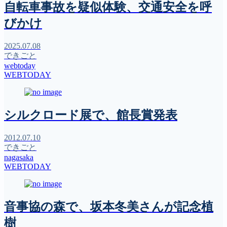
自転車事故を疑似体験、交通安全を呼
びかけ
2025.07.08
できごと
webtoday
WEBTODAY
シルクロード展で、館長賞発表
2012.07.10
できごと
nagasaka
WEBTODAY
音事協の森で、坂本冬美さんが記念植
樹