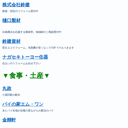
株式会社鈴建
新築・別荘のリフォーム受付中
樋口製材
伝統構法を応援する製材所。地域材のご相談受付中
鈴建資材
窓をエコリフォーム。光熱費が安くなってｴｺﾎﾟｲﾝﾄもつきます
ナガセキトーヨー住器
住まいのリフォームお任せ下さい
▼食事・土産▼
丸政
小淵沢駅の駅弁
パイの家エム・ワン
水とパイ生地が自慢の昔ながらの製法のパイ
金精軒