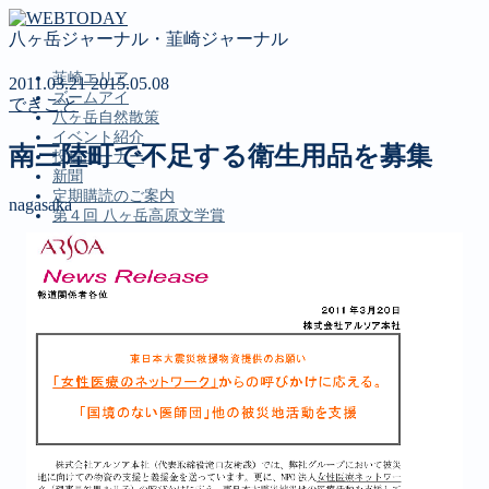
八ヶ岳ジャーナル・韮崎ジャーナル
韮崎エリア
2011.03.21
2015.05.08
ズームアイ
できごと
八ヶ岳自然散策
イベント紹介
南三陸町で不足する衛生用品を募集
投稿コーナー
新聞
定期購読のご案内
nagasaka
第４回 八ヶ岳高原文学賞
MENU
韮崎エリア
ズームアイ
八ヶ岳自然散策
イベント紹介
投稿コーナー
新聞
定期購読のご案内
第４回 八ヶ岳高原文学賞