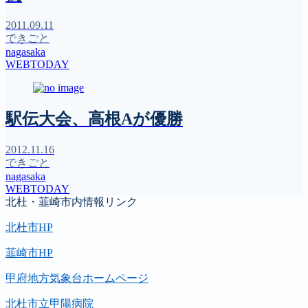
2011.09.11
できごと
nagasaka
WEBTODAY
駅伝大会、高根Aが優勝
2012.11.16
できごと
nagasaka
WEBTODAY
北杜・韮崎市内情報リンク
北杜市HP
韮崎市HP
甲府地方気象台ホームページ
北杜市立甲陽病院