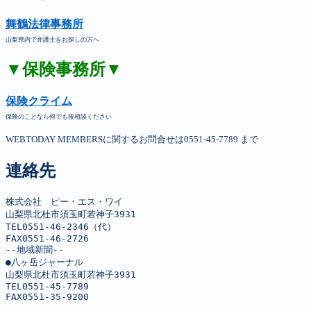
舞鶴法律事務所
山梨県内で弁護士をお探しの方へ
▼保険事務所▼
保険クライム
保険のことなら何でも後相談ください
WEBTODAY MEMBERSに関するお問合せは0551-45-7789 まで
連絡先
株式会社　ピー・エス・ワイ

山梨県北杜市須玉町若神子3931

TEL0551-46-2346（代）

FAX0551-46-2726

--地域新聞--

●八ヶ岳ジャーナル

山梨県北杜市須玉町若神子3931

TEL0551-45-7789

FAX0551-35-9200
