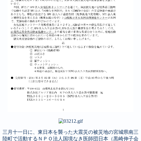
三月十一日に、東日本を襲った大震災の被災地の宮城県南三
陸町で活動するＮＰＯ法人国境なき医師団日本（黒崎伸子会