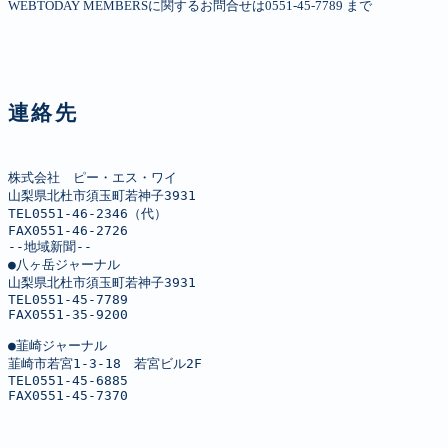
WEBTODAY MEMBERSに関するお問合せは0551-45-7789 まで
連絡先
株式会社　ピー・エス・ワイ

山梨県北杜市須玉町若神子3931

TEL0551-46-2346（代）

FAX0551-46-2726

--地域新聞--

●八ヶ岳ジャーナル

山梨県北杜市須玉町若神子3931

TEL0551-45-7789

FAX0551-35-9200

●韮崎ジャーナル

韮崎市若宮1-3-18　若宮ビル2F

TEL0551-45-6885

FAX0551-45-7370