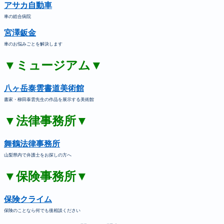
アサカ自動車
車の総合病院
宮澤鈑金
車のお悩みごとを解決します
▼ミュージアム▼
八ヶ岳泰雲書道美術館
書家・柳田泰雲先生の作品を展示する美術館
▼法律事務所▼
舞鶴法律事務所
山梨県内で弁護士をお探しの方へ
▼保険事務所▼
保険クライム
保険のことなら何でも後相談ください