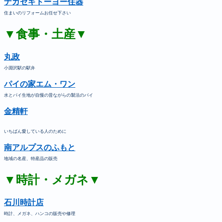
ナガセキトーヨー住器
住まいのリフォームお任せ下さい
▼食事・土産▼
丸政
小淵沢駅の駅弁
パイの家エム・ワン
水とパイ生地が自慢の昔ながらの製法のパイ
金精軒
いちばん愛している人のために
南アルプスのふもと
地域の名産、特産品の販売
▼時計・メガネ▼
石川時計店
時計、メガネ、ハンコの販売や修理