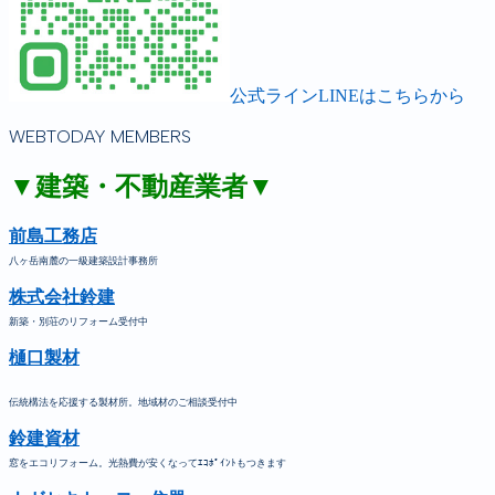
公式ラインLINEはこちらから
WEBTODAY MEMBERS
▼建築・不動産業者▼
前島工務店
八ヶ岳南麓の一級建築設計事務所
株式会社鈴建
新築・別荘のリフォーム受付中
樋口製材
伝統構法を応援する製材所。地域材のご相談受付中
鈴建資材
窓をエコリフォーム。光熱費が安くなってｴｺﾎﾟｲﾝﾄもつきます