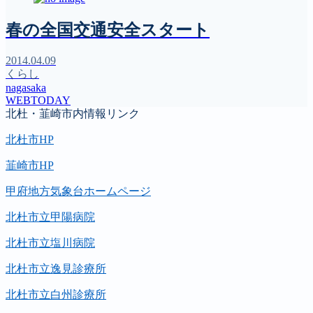
春の全国交通安全スタート
2014.04.09
くらし
nagasaka
WEBTODAY
北杜・韮崎市内情報リンク
北杜市HP
韮崎市HP
甲府地方気象台ホームページ
北杜市立甲陽病院
北杜市立塩川病院
北杜市立逸見診療所
北杜市立白州診療所