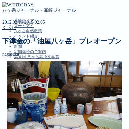
八ヶ岳ジャーナル・韮崎ジャーナル
韮崎エリア
2012.02.16
2015.02.05
ズームアイ
くらし
八ヶ岳自然散策
イベント紹介
下津金の「油屋八ヶ岳」プレオープン
投稿コーナー
新聞
定期購読のご案内
nagasaka
第４回 八ヶ岳高原文学賞
MENU
韮崎エリア
ズームアイ
八ヶ岳自然散策
イベント紹介
投稿コーナー
新聞
定期購読のご案内
第４回 八ヶ岳高原文学賞