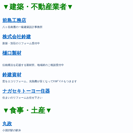
▼建築・不動産業者▼
前島工務店
八ヶ岳南麓の一級建築設計事務所
株式会社鈴建
新築・別荘のリフォーム受付中
樋口製材
伝統構法を応援する製材所。地域材のご相談受付中
鈴建資材
窓をエコリフォーム。光熱費が安くなってｴｺﾎﾟｲﾝﾄもつきます
ナガセキトーヨー住器
住まいのリフォームお任せ下さい
▼食事・土産▼
丸政
小淵沢駅の駅弁