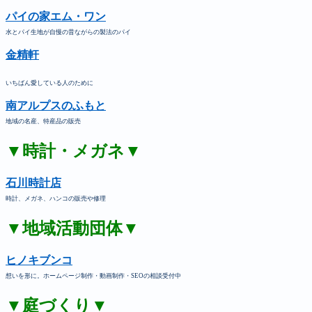
パイの家エム・ワン
水とパイ生地が自慢の昔ながらの製法のパイ
金精軒
いちばん愛している人のために
南アルプスのふもと
地域の名産、特産品の販売
▼時計・メガネ▼
石川時計店
時計、メガネ、ハンコの販売や修理
▼地域活動団体▼
ヒノキブンコ
想いを形に。ホームページ制作・動画制作・SEOの相談受付中
▼庭づくり▼