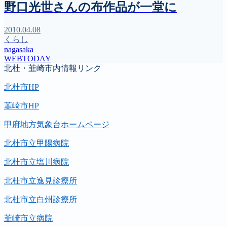
野口光世さんの布作品が一堂に
2010.04.08
くらし
nagasaka
WEBTODAY
北杜・韮崎市内情報リンク
北杜市HP
韮崎市HP
甲府地方気象台ホームページ
北杜市立甲陽病院
北杜市立塩川病院
北杜市立逸見診療所
北杜市立白州診療所
韮崎市立病院