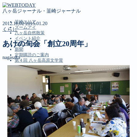
八ヶ岳ジャーナル・韮崎ジャーナル
韮崎エリア
2012.11.02
2015.01.20
ズームアイ
くらし
八ヶ岳自然散策
イベント紹介
あけの句会「創立20周年」
投稿コーナー
新聞
定期購読のご案内
nagasaka
第４回 八ヶ岳高原文学賞
MENU
韮崎エリア
ズームアイ
八ヶ岳自然散策
イベント紹介
投稿コーナー
新聞
定期購読のご案内
第４回 八ヶ岳高原文学賞