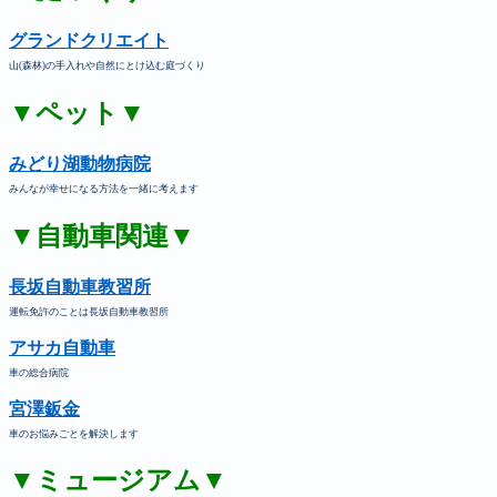
グランドクリエイト
山(森林)の手入れや自然にとけ込む庭づくり
▼ペット▼
みどり湖動物病院
みんなが幸せになる方法を一緒に考えます
▼自動車関連▼
長坂自動車教習所
運転免許のことは長坂自動車教習所
アサカ自動車
車の総合病院
宮澤鈑金
車のお悩みごとを解決します
▼ミュージアム▼