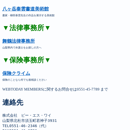
八ヶ岳泰雲書道美術館
書家・柳田泰雲先生の作品を展示する美術館
▼法律事務所▼
舞鶴法律事務所
山梨県内で弁護士をお探しの方へ
▼保険事務所▼
保険クライム
保険のことなら何でも後相談ください
WEBTODAY MEMBERSに関するお問合せは0551-45-7789 まで
連絡先
株式会社　ピー・エス・ワイ

山梨県北杜市須玉町若神子3931

TEL0551-46-2346（代）
