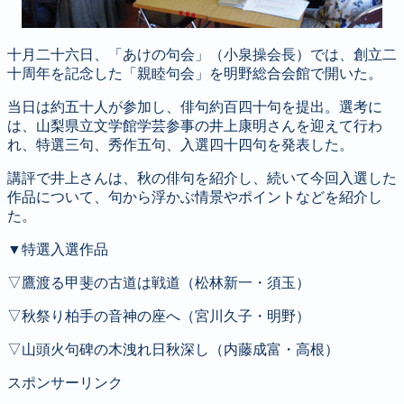
十月二十六日、「あけの句会」（小泉操会長）では、創立二
十周年を記念した「親睦句会」を明野総合会館で開いた。
当日は約五十人が参加し、俳句約百四十句を提出。選考に
は、山梨県立文学館学芸参事の井上康明さんを迎えて行わ
れ、特選三句、秀作五句、入選四十四句を発表した。
講評で井上さんは、秋の俳句を紹介し、続いて今回入選した
作品について、句から浮かぶ情景やポイントなどを紹介し
た。
▼特選入選作品
▽鷹渡る甲斐の古道は戦道（松林新一・須玉）
▽秋祭り柏手の音神の座へ（宮川久子・明野）
▽山頭火句碑の木洩れ日秋深し（内藤成富・高根）
スポンサーリンク