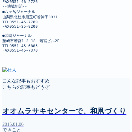
FAX0551-46-2726

--地域新聞--

●八ヶ岳ジャーナル

山梨県北杜市須玉町若神子3931

TEL0551-45-7789

FAX0551-35-9200

●韮崎ジャーナル

韮崎市若宮1-3-18　若宮ビル2F

TEL0551-45-6885

FAX0551-45-7370
こんな記事もおすすめ
こちらの記事もどうぞ
オオムラサキセンターで、和凧づくり
2015.01.06
できごと