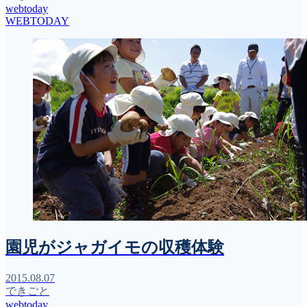
webtoday
WEBTODAY
園児がジャガイモの収穫体験
2015.08.07
できごと
webtoday