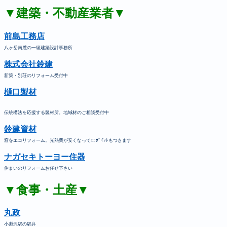
▼建築・不動産業者▼
前島工務店
八ヶ岳南麓の一級建築設計事務所
株式会社鈴建
新築・別荘のリフォーム受付中
樋口製材
伝統構法を応援する製材所。地域材のご相談受付中
鈴建資材
窓をエコリフォーム。光熱費が安くなってｴｺﾎﾟｲﾝﾄもつきます
ナガセキトーヨー住器
住まいのリフォームお任せ下さい
▼食事・土産▼
丸政
小淵沢駅の駅弁