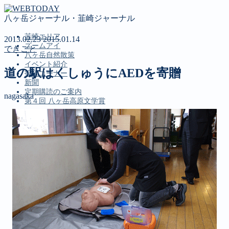
八ヶ岳ジャーナル・韮崎ジャーナル
韮崎エリア
2013.02.23
2015.01.14
ズームアイ
できごと
八ヶ岳自然散策
イベント紹介
道の駅はくしゅうにAEDを寄贈
投稿コーナー
新聞
定期購読のご案内
nagasaka
第４回 八ヶ岳高原文学賞
MENU
韮崎エリア
ズームアイ
八ヶ岳自然散策
イベント紹介
投稿コーナー
新聞
定期購読のご案内
第４回 八ヶ岳高原文学賞