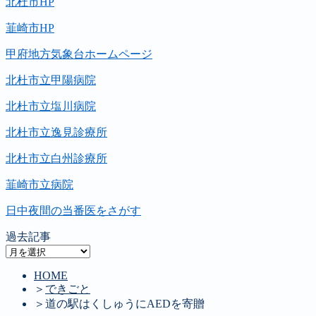
北杜市HP
韮崎市HP
甲府地方気象台ホームページ
北杜市立甲陽病院
北杜市立塩川病院
北杜市立逸見診療所
北杜市立白州診療所
韮崎市立病院
日中夜間の当番医をさがす
過去記事
過
去
HOME
記
＞
できごと
事
＞
道の駅はくしゅうにAEDを寄贈