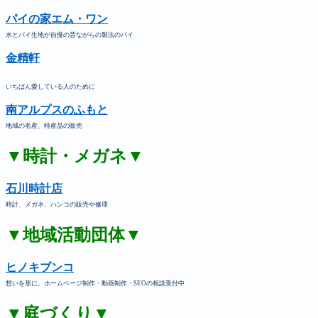
パイの家エム・ワン
水とパイ生地が自慢の昔ながらの製法のパイ
金精軒
いちばん愛している人のために
南アルプスのふもと
地域の名産、特産品の販売
▼時計・メガネ▼
石川時計店
時計、メガネ、ハンコの販売や修理
▼地域活動団体▼
ヒノキブンコ
想いを形に。ホームページ制作・動画制作・SEOの相談受付中
▼庭づくり▼