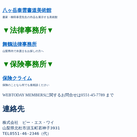
八ヶ岳泰雲書道美術館
書家・柳田泰雲先生の作品を展示する美術館
▼法律事務所▼
舞鶴法律事務所
山梨県内で弁護士をお探しの方へ
▼保険事務所▼
保険クライム
保険のことなら何でも後相談ください
WEBTODAY MEMBERSに関するお問合せは0551-45-7789 まで
連絡先
株式会社　ピー・エス・ワイ

山梨県北杜市須玉町若神子3931

TEL0551-46-2346（代）
