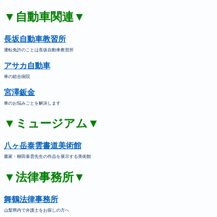
▼自動車関連▼
長坂自動車教習所
運転免許のことは長坂自動車教習所
アサカ自動車
車の総合病院
宮澤鈑金
車のお悩みごとを解決します
▼ミュージアム▼
八ヶ岳泰雲書道美術館
書家・柳田泰雲先生の作品を展示する美術館
▼法律事務所▼
舞鶴法律事務所
山梨県内で弁護士をお探しの方へ