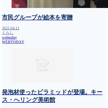
市民グループが絵本を寄贈
2021.04.12
くらし
webtoday
WEBTODAY
発泡材使ったピラミッドが登場。キー
ス・へリング美術館