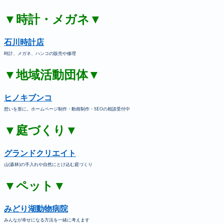
▼時計・メガネ▼
石川時計店
時計、メガネ、ハンコの販売や修理
▼地域活動団体▼
ヒノキブンコ
想いを形に。ホームページ制作・動画制作・SEOの相談受付中
▼庭づくり▼
グランドクリエイト
山(森林)の手入れや自然にとけ込む庭づくり
▼ペット▼
みどり湖動物病院
みんなが幸せになる方法を一緒に考えます