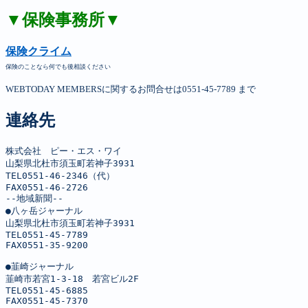
▼保険事務所▼
保険クライム
保険のことなら何でも後相談ください
WEBTODAY MEMBERSに関するお問合せは0551-45-7789 まで
連絡先
株式会社　ピー・エス・ワイ

山梨県北杜市須玉町若神子3931

TEL0551-46-2346（代）

FAX0551-46-2726

--地域新聞--

●八ヶ岳ジャーナル

山梨県北杜市須玉町若神子3931

TEL0551-45-7789

FAX0551-35-9200

●韮崎ジャーナル

韮崎市若宮1-3-18　若宮ビル2F

TEL0551-45-6885

FAX0551-45-7370