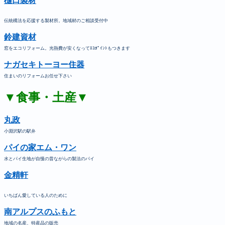
樋口製材
伝統構法を応援する製材所。地域材のご相談受付中
鈴建資材
窓をエコリフォーム。光熱費が安くなってｴｺﾎﾟｲﾝﾄもつきます
ナガセキトーヨー住器
住まいのリフォームお任せ下さい
▼食事・土産▼
丸政
小淵沢駅の駅弁
パイの家エム・ワン
水とパイ生地が自慢の昔ながらの製法のパイ
金精軒
いちばん愛している人のために
南アルプスのふもと
地域の名産、特産品の販売