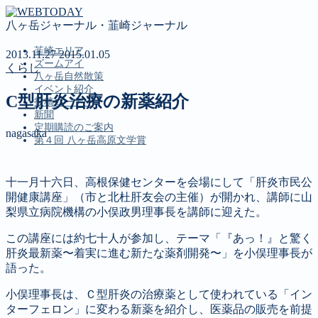
八ヶ岳ジャーナル・韮崎ジャーナル
韮崎エリア
2013.11.27
2015.01.05
ズームアイ
くらし
八ヶ岳自然散策
イベント紹介
C型肝炎治療の新薬紹介
投稿コーナー
新聞
定期購読のご案内
nagasaka
第４回 八ヶ岳高原文学賞
十一月十六日、高根保健センターを会場にして「肝炎市民公
MENU
開健康講座」（市と北杜肝友会の主催）が開かれ、講師に山
韮崎エリア
梨県立病院機構の小俣政男理事長を講師に迎えた。
ズームアイ
この講座には約七十人が参加し、テーマ「『あっ！』と驚く
八ヶ岳自然散策
肝炎最新薬〜着実に進む新たな薬剤開発〜」を小俣理事長が
イベント紹介
語った。
投稿コーナー
新聞
小俣理事長は、Ｃ型肝炎の治療薬として使われている「イン
定期購読のご案内
ターフェロン」に変わる新薬を紹介し、医薬品の販売を前提
第４回 八ヶ岳高原文学賞