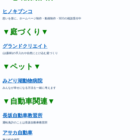
ヒノキブンコ
想いを形に。ホームページ制作・動画制作・SEOの相談受付中
▼庭づくり▼
グランドクリエイト
山(森林)の手入れや自然にとけ込む庭づくり
▼ペット▼
みどり湖動物病院
みんなが幸せになる方法を一緒に考えます
▼自動車関連▼
長坂自動車教習所
運転免許のことは長坂自動車教習所
アサカ自動車
車の総合病院