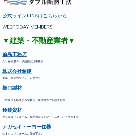
公式ラインLINEはこちらから
WEBTODAY MEMBERS
▼建築・不動産業者▼
前島工務店
八ヶ岳南麓の一級建築設計事務所
株式会社鈴建
新築・別荘のリフォーム受付中
樋口製材
伝統構法を応援する製材所。地域材のご相談受付中
鈴建資材
窓をエコリフォーム。光熱費が安くなってｴｺﾎﾟｲﾝﾄもつきます
ナガセキトーヨー住器
住まいのリフォームお任せ下さい