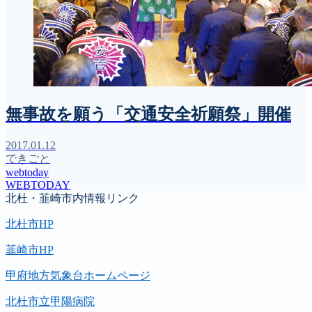
無事故を願う「交通安全祈願祭」開催
2017.01.12
できごと
webtoday
WEBTODAY
北杜・韮崎市内情報リンク
北杜市HP
韮崎市HP
甲府地方気象台ホームページ
北杜市立甲陽病院