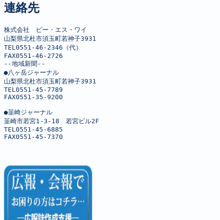
連絡先
株式会社　ピー・エス・ワイ

山梨県北杜市須玉町若神子3931

TEL0551-46-2346（代）

FAX0551-46-2726

--地域新聞--

●八ヶ岳ジャーナル

山梨県北杜市須玉町若神子3931

TEL0551-45-7789

FAX0551-35-9200

●韮崎ジャーナル

韮崎市若宮1-3-18　若宮ビル2F

TEL0551-45-6885

FAX0551-45-7370