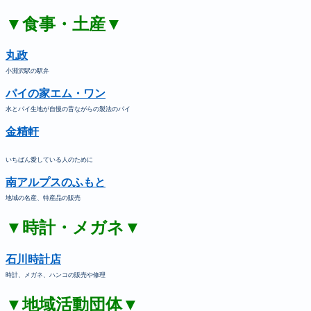
▼食事・土産▼
丸政
小淵沢駅の駅弁
パイの家エム・ワン
水とパイ生地が自慢の昔ながらの製法のパイ
金精軒
いちばん愛している人のために
南アルプスのふもと
地域の名産、特産品の販売
▼時計・メガネ▼
石川時計店
時計、メガネ、ハンコの販売や修理
▼地域活動団体▼