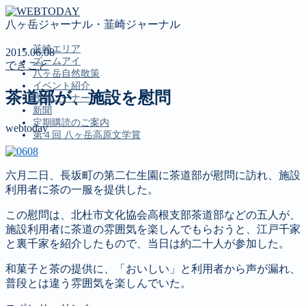
八ヶ岳ジャーナル・韮崎ジャーナル
韮崎エリア
2015.06.08
ズームアイ
できごと
八ヶ岳自然散策
イベント紹介
茶道部が、施設を慰問
投稿コーナー
新聞
定期購読のご案内
webtoday
第４回 八ヶ岳高原文学賞
六月二日、長坂町の第二仁生園に茶道部が慰問に訪れ、施設
MENU
利用者に茶の一服を提供した。
韮崎エリア
この慰問は、北杜市文化協会高根支部茶道部などの五人が、
ズームアイ
施設利用者に茶道の雰囲気を楽しんでもらおうと、江戸千家
八ヶ岳自然散策
と裏千家を紹介したもので、当日は約二十人が参加した。
イベント紹介
投稿コーナー
和菓子と茶の提供に、「おいしい」と利用者から声が漏れ、
新聞
普段とは違う雰囲気を楽しんでいた。
定期購読のご案内
第４回 八ヶ岳高原文学賞