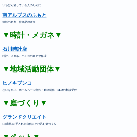
いちばん愛している人のために
南アルプスのふもと
地域の名産、特産品の販売
▼時計・メガネ▼
石川時計店
時計、メガネ、ハンコの販売や修理
▼地域活動団体▼
ヒノキブンコ
想いを形に。ホームページ制作・動画制作・SEOの相談受付中
▼庭づくり▼
グランドクリエイト
山(森林)の手入れや自然にとけ込む庭づくり
▼ペット▼