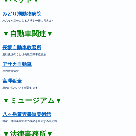
みどり湖動物病院
みんなが幸せになる方法を一緒に考えます
▼自動車関連▼
長坂自動車教習所
運転免許のことは長坂自動車教習所
アサカ自動車
車の総合病院
宮澤鈑金
車のお悩みごとを解決します
▼ミュージアム▼
八ヶ岳泰雲書道美術館
書家・柳田泰雲先生の作品を展示する美術館
▼法律事務所▼