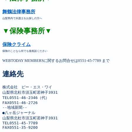
舞鶴法律事務所
山梨県内で弁護士をお探しの方へ
▼保険事務所▼
保険クライム
保険のことなら何でも後相談ください
WEBTODAY MEMBERSに関するお問合せは0551-45-7789 まで
連絡先
株式会社　ピー・エス・ワイ

山梨県北杜市須玉町若神子3931

TEL0551-46-2346（代）

FAX0551-46-2726

--地域新聞--

●八ヶ岳ジャーナル

山梨県北杜市須玉町若神子3931

TEL0551-45-7789

FAX0551-35-9200
