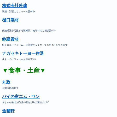
株式会社鈴建
新築・別荘のリフォーム受付中
樋口製材
伝統構法を応援する製材所。地域材のご相談受付中
鈴建資材
窓をエコリフォーム。光熱費が安くなってｴｺﾎﾟｲﾝﾄもつきます
ナガセキトーヨー住器
住まいのリフォームお任せ下さい
▼食事・土産▼
丸政
小淵沢駅の駅弁
パイの家エム・ワン
水とパイ生地が自慢の昔ながらの製法のパイ
金精軒