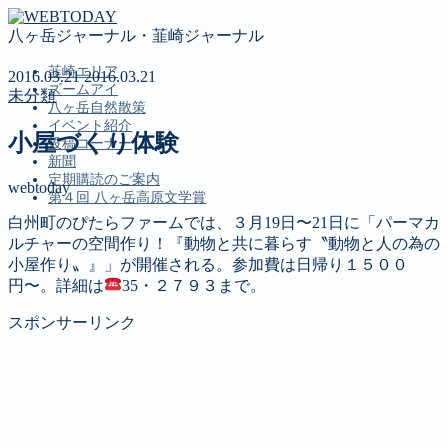
八ヶ岳ジャーナル・韮崎ジャーナル
韮崎エリア
2016.03.21
2016.03.21
ズームアイ
未分類
八ヶ岳自然散策
イベント紹介
小屋づくり体験
投稿コーナー
新聞
定期購読のご案内
webtoday
第４回 八ヶ岳高原文学賞
白州町のぴたらファームでは、３月19日〜21日に「パーマカ
ルチャーの空間作り！『動物と共に暮らす〝動物と人の為の
MENU
小屋作り〟』」が開催される。参加費は日帰り１５００
円〜。詳細は
35・２７９３まで。
韮崎エリア
ズームアイ
スポンサーリンク
八ヶ岳自然散策
イベント紹介
投稿コーナー
新聞
定期購読のご案内
第４回 八ヶ岳高原文学賞