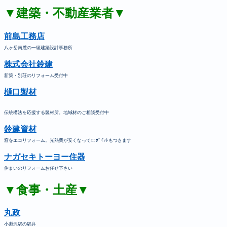
▼建築・不動産業者▼
前島工務店
八ヶ岳南麓の一級建築設計事務所
株式会社鈴建
新築・別荘のリフォーム受付中
樋口製材
伝統構法を応援する製材所。地域材のご相談受付中
鈴建資材
窓をエコリフォーム。光熱費が安くなってｴｺﾎﾟｲﾝﾄもつきます
ナガセキトーヨー住器
住まいのリフォームお任せ下さい
▼食事・土産▼
丸政
小淵沢駅の駅弁