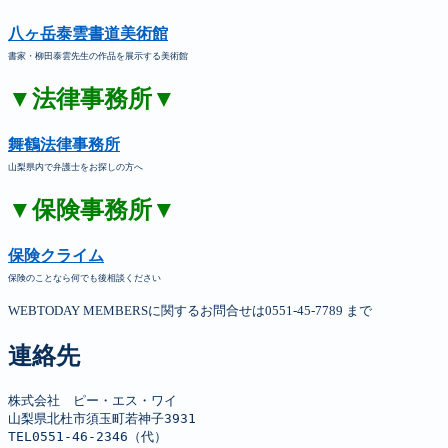
八ヶ岳泰雲書道美術館
書家・柳田泰雲先生の作品を展示する美術館
▼法律事務所▼
舞鶴法律事務所
山梨県内で弁護士をお探しの方へ
▼保険事務所▼
保険クライム
保険のことなら何でも後相談ください
WEBTODAY MEMBERSに関するお問合せは0551-45-7789 まで
連絡先
株式会社　ピー・エス・ワイ

山梨県北杜市須玉町若神子3931

TEL0551-46-2346（代）
