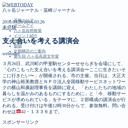
八ヶ岳ジャーナル・韮崎ジャーナル
韮崎エリア
2016.03.26
2016.03.26
ズームアイ
未分類
八ヶ岳自然散策
イベント紹介
支え合いを考える講演会
投稿コーナー
新聞
定期購読のご案内
webtoday
第４回 八ヶ岳高原文学賞
３月26日、武川町の甲斐駒センターせせらぎを会場にして、
「心のこもった支え合いを考える講演会〜ここに生きたいそ
MENU
こに行きたい〜」が開催される。市の主催。当日は、大正大
学の神山裕美教授とＮＰＯ法人全国移動サービスネットワー
韮崎エリア
クの横山和廣副理事長を講師に迎え、「わたしたちの地域の
ズームアイ
暮らしを温かみのあるものにするために」と「今、移動サー
八ヶ岳自然散策
ビスが求められている」をテーマに、２部構成の講演会が行
イベント紹介
われる。受け付けは午後12時30分からで、参加無料。問い合
投稿コーナー
わせは
42・１３３６まで。
新聞
定期購読のご案内
スポンサーリンク
第４回 八ヶ岳高原文学賞