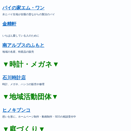
パイの家エム・ワン
水とパイ生地が自慢の昔ながらの製法のパイ
金精軒
いちばん愛している人のために
南アルプスのふもと
地域の名産、特産品の販売
▼時計・メガネ▼
石川時計店
時計、メガネ、ハンコの販売や修理
▼地域活動団体▼
ヒノキブンコ
想いを形に。ホームページ制作・動画制作・SEOの相談受付中
▼庭づくり▼