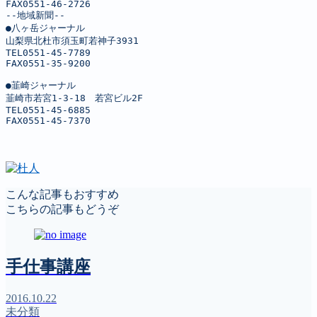
FAX0551-46-2726

--地域新聞--

●八ヶ岳ジャーナル

山梨県北杜市須玉町若神子3931

TEL0551-45-7789

FAX0551-35-9200

●韮崎ジャーナル

韮崎市若宮1-3-18　若宮ビル2F

TEL0551-45-6885

FAX0551-45-7370
こんな記事もおすすめ
こちらの記事もどうぞ
手仕事講座
2016.10.22
未分類