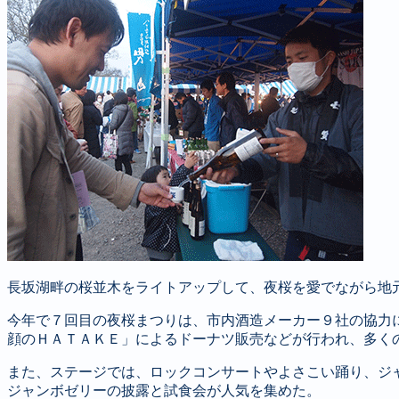
長坂湖畔の桜並木をライトアップして、夜桜を愛でながら地
今年で７回目の夜桜まつりは、市内酒造メーカー９社の協力
顔のＨＡＴＡＫＥ」によるドーナツ販売などが行われ、多く
また、ステージでは、ロックコンサートやよさこい踊り、ジ
ジャンボゼリーの披露と試食会が人気を集めた。