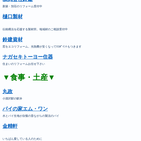
新築・別荘のリフォーム受付中
樋口製材
伝統構法を応援する製材所。地域材のご相談受付中
鈴建資材
窓をエコリフォーム。光熱費が安くなってｴｺﾎﾟｲﾝﾄもつきます
ナガセキトーヨー住器
住まいのリフォームお任せ下さい
▼食事・土産▼
丸政
小淵沢駅の駅弁
パイの家エム・ワン
水とパイ生地が自慢の昔ながらの製法のパイ
金精軒
いちばん愛している人のために