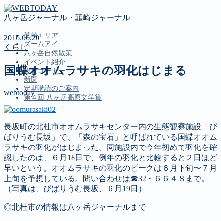
八ヶ岳ジャーナル・韮崎ジャーナル
韮崎エリア
2016.06.20
ズームアイ
くらし
八ヶ岳自然散策
イベント紹介
国蝶オオムラサキの羽化はじまる
投稿コーナー
新聞
定期購読のご案内
webtoday
第４回 八ヶ岳高原文学賞
長坂町の北杜市オオムラサキセンター内の生態観察施設「び
MENU
ばりうむ長坂」で、「森の宝石」と呼ばれている国蝶オオム
韮崎エリア
ラサキの羽化がはじまった。同施設内で今年初めて羽化を確
ズームアイ
認したのは、６月18日で、例年の羽化と比較すると２日ほど
八ヶ岳自然散策
早いという。オオムラサキの羽化のピークは６月下旬〜７月
イベント紹介
上旬を予想している。問い合わせは☎32・６６４８まで。
投稿コーナー
（写真は、びばりうむ長坂、６月19日）
新聞
◎北杜市の情報は八ヶ岳ジャーナルまで
定期購読のご案内
第４回 八ヶ岳高原文学賞