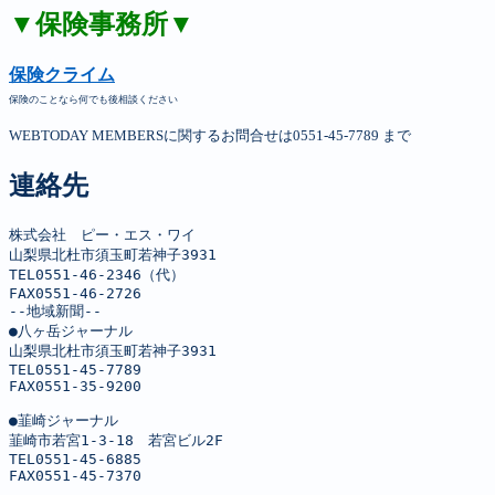
▼保険事務所▼
保険クライム
保険のことなら何でも後相談ください
WEBTODAY MEMBERSに関するお問合せは0551-45-7789 まで
連絡先
株式会社　ピー・エス・ワイ

山梨県北杜市須玉町若神子3931

TEL0551-46-2346（代）

FAX0551-46-2726

--地域新聞--

●八ヶ岳ジャーナル

山梨県北杜市須玉町若神子3931

TEL0551-45-7789

FAX0551-35-9200

●韮崎ジャーナル

韮崎市若宮1-3-18　若宮ビル2F

TEL0551-45-6885

FAX0551-45-7370