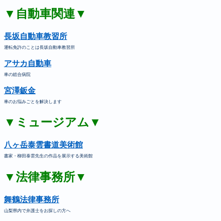
▼自動車関連▼
長坂自動車教習所
運転免許のことは長坂自動車教習所
アサカ自動車
車の総合病院
宮澤鈑金
車のお悩みごとを解決します
▼ミュージアム▼
八ヶ岳泰雲書道美術館
書家・柳田泰雲先生の作品を展示する美術館
▼法律事務所▼
舞鶴法律事務所
山梨県内で弁護士をお探しの方へ