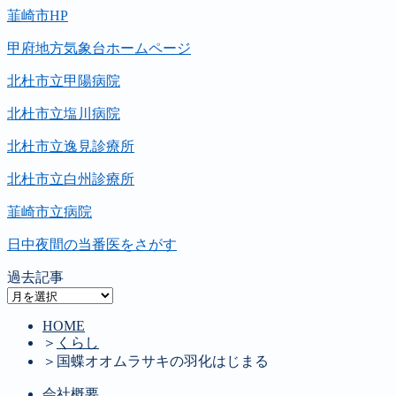
韮崎市HP
甲府地方気象台ホームページ
北杜市立甲陽病院
北杜市立塩川病院
北杜市立逸見診療所
北杜市立白州診療所
韮崎市立病院
日中夜間の当番医をさがす
過去記事
過
去
HOME
記
＞
くらし
事
＞
国蝶オオムラサキの羽化はじまる
会社概要