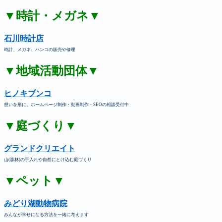
▼時計・メガネ▼
石川時計店
時計、メガネ、ハンコの販売や修理
▼地域活動団体▼
ヒノキブンコ
想いを形に。ホームページ制作・動画制作・SEOの相談受付中
▼庭づくり▼
グランドクリエイト
山(森林)の手入れや自然にとけ込む庭づくり
▼ペット▼
みどり湖動物病院
みんなが幸せになる方法を一緒に考えます