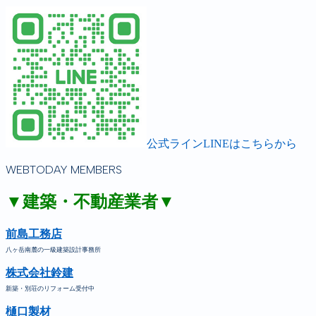
公式ラインLINEはこちらから
WEBTODAY MEMBERS
▼建築・不動産業者▼
前島工務店
八ヶ岳南麓の一級建築設計事務所
株式会社鈴建
新築・別荘のリフォーム受付中
樋口製材