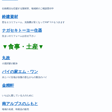
伝統構法を応援する製材所。地域材のご相談受付中
鈴建資材
窓をエコリフォーム。光熱費が安くなってｴｺﾎﾟｲﾝﾄもつきます
ナガセキトーヨー住器
住まいのリフォームお任せ下さい
▼食事・土産▼
丸政
小淵沢駅の駅弁
パイの家エム・ワン
水とパイ生地が自慢の昔ながらの製法のパイ
金精軒
いちばん愛している人のために
南アルプスのふもと
地域の名産、特産品の販売