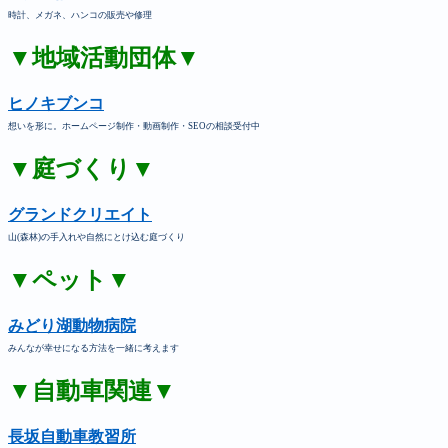
時計、メガネ、ハンコの販売や修理
▼地域活動団体▼
ヒノキブンコ
想いを形に。ホームページ制作・動画制作・SEOの相談受付中
▼庭づくり▼
グランドクリエイト
山(森林)の手入れや自然にとけ込む庭づくり
▼ペット▼
みどり湖動物病院
みんなが幸せになる方法を一緒に考えます
▼自動車関連▼
長坂自動車教習所