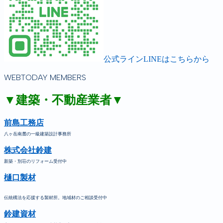
公式ラインLINEはこちらから
WEBTODAY MEMBERS
▼建築・不動産業者▼
前島工務店
八ヶ岳南麓の一級建築設計事務所
株式会社鈴建
新築・別荘のリフォーム受付中
樋口製材
伝統構法を応援する製材所。地域材のご相談受付中
鈴建資材