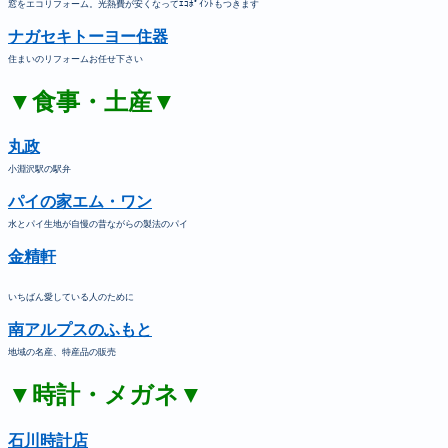
窓をエコリフォーム。光熱費が安くなってｴｺﾎﾟｲﾝﾄもつきます
ナガセキトーヨー住器
住まいのリフォームお任せ下さい
▼食事・土産▼
丸政
小淵沢駅の駅弁
パイの家エム・ワン
水とパイ生地が自慢の昔ながらの製法のパイ
金精軒
いちばん愛している人のために
南アルプスのふもと
地域の名産、特産品の販売
▼時計・メガネ▼
石川時計店