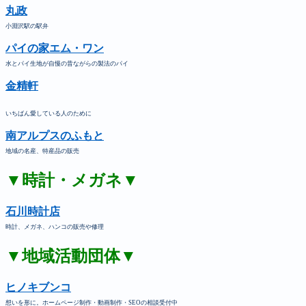
丸政
小淵沢駅の駅弁
パイの家エム・ワン
水とパイ生地が自慢の昔ながらの製法のパイ
金精軒
いちばん愛している人のために
南アルプスのふもと
地域の名産、特産品の販売
▼時計・メガネ▼
石川時計店
時計、メガネ、ハンコの販売や修理
▼地域活動団体▼
ヒノキブンコ
想いを形に。ホームページ制作・動画制作・SEOの相談受付中