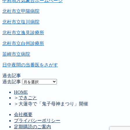
甲府地方気象台ホームページ
北杜市立甲陽病院
北杜市立塩川病院
北杜市立逸見診療所
北杜市立白州診療所
韮崎市立病院
日中夜間の当番医をさがす
過去記事
過去記事
HOME
＞
できごと
＞
大蓮寺で「鬼子母神まつり」開催
会社概要
プライバシーポリシー
定期購読のご案内