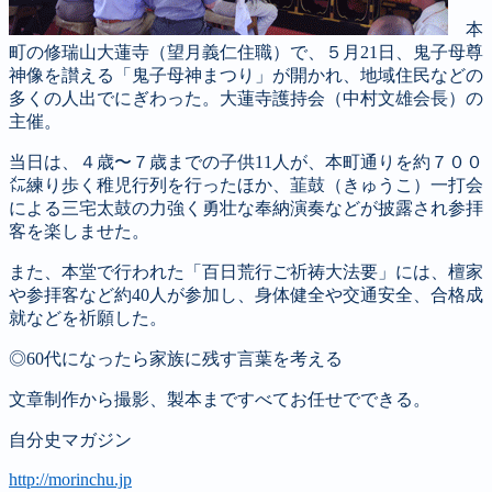
本
町の修瑞山大蓮寺（望月義仁住職）で、５月21日、鬼子母尊
神像を讃える「鬼子母神まつり」が開かれ、地域住民などの
多くの人出でにぎわった。大蓮寺護持会（中村文雄会長）の
主催。
当日は、４歳〜７歳までの子供11人が、本町通りを約７００
㍍練り歩く稚児行列を行ったほか、韮鼓（きゅうこ）一打会
による三宅太鼓の力強く勇壮な奉納演奏などが披露され参拝
客を楽しませた。
また、本堂で行われた「百日荒行ご祈祷大法要」には、檀家
や参拝客など約40人が参加し、身体健全や交通安全、合格成
就などを祈願した。
◎60代になったら家族に残す言葉を考える
文章制作から撮影、製本まですべてお任せでできる。
自分史マガジン
http://morinchu.jp