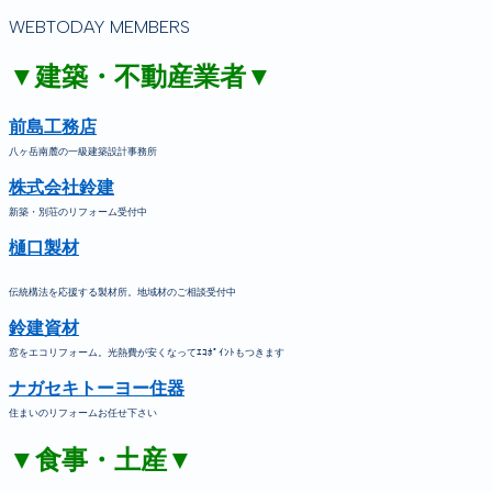
WEBTODAY MEMBERS
▼建築・不動産業者▼
前島工務店
八ヶ岳南麓の一級建築設計事務所
株式会社鈴建
新築・別荘のリフォーム受付中
樋口製材
伝統構法を応援する製材所。地域材のご相談受付中
鈴建資材
窓をエコリフォーム。光熱費が安くなってｴｺﾎﾟｲﾝﾄもつきます
ナガセキトーヨー住器
住まいのリフォームお任せ下さい
▼食事・土産▼