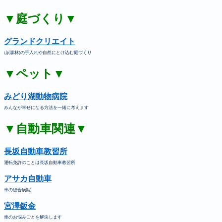
▼庭づくり▼
グランドクリエイト
山(森林)の手入れや自然にとけ込む庭づくり
▼ペット▼
みどり湖動物病院
みんなが幸せになる方法を一緒に考えます
▼自動車関連▼
長坂自動車教習所
運転免許のことは長坂自動車教習所
アサカ自動車
車の総合病院
宮澤鈑金
車のお悩みごとを解決します