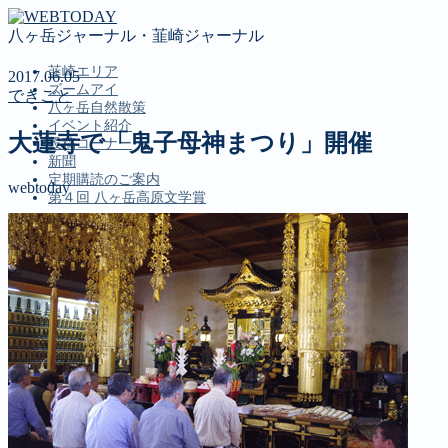
八ヶ岳ジャーナル・韮崎ジャーナル
韮崎エリア
2017.06.05
ズームアイ
できごと
八ヶ岳自然散策
イベント紹介
大蓮寺で「鬼子母神まつり」開催
投稿コーナー
新聞
定期購読のご案内
webtoday
第４回 八ヶ岳高原文学賞
MENU
韮崎エリア
ズームアイ
八ヶ岳自然散策
イベント紹介
投稿コーナー
新聞
定期購読のご案内
第４回 八ヶ岳高原文学賞