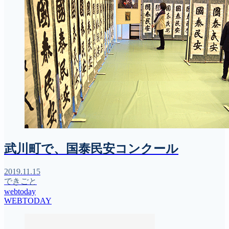
武川町で、国泰民安コンクール
2019.11.15
できごと
webtoday
WEBTODAY