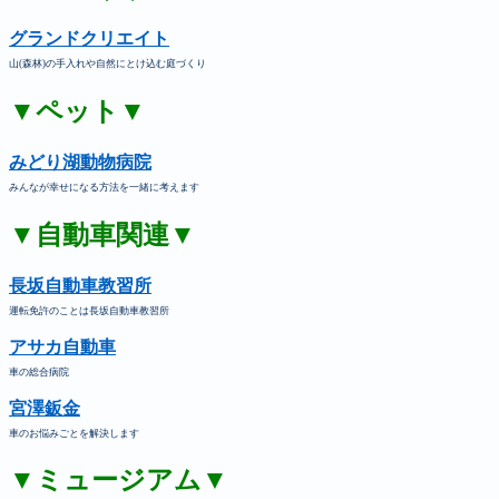
グランドクリエイト
山(森林)の手入れや自然にとけ込む庭づくり
▼ペット▼
みどり湖動物病院
みんなが幸せになる方法を一緒に考えます
▼自動車関連▼
長坂自動車教習所
運転免許のことは長坂自動車教習所
アサカ自動車
車の総合病院
宮澤鈑金
車のお悩みごとを解決します
▼ミュージアム▼