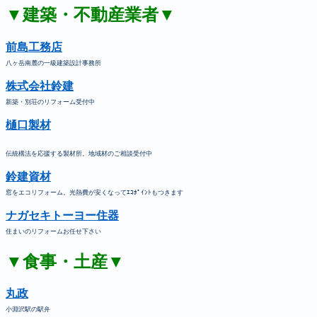
▼建築・不動産業者▼
前島工務店
八ヶ岳南麓の一級建築設計事務所
株式会社鈴建
新築・別荘のリフォーム受付中
樋口製材
伝統構法を応援する製材所。地域材のご相談受付中
鈴建資材
窓をエコリフォーム。光熱費が安くなってｴｺﾎﾟｲﾝﾄもつきます
ナガセキトーヨー住器
住まいのリフォームお任せ下さい
▼食事・土産▼
丸政
小淵沢駅の駅弁