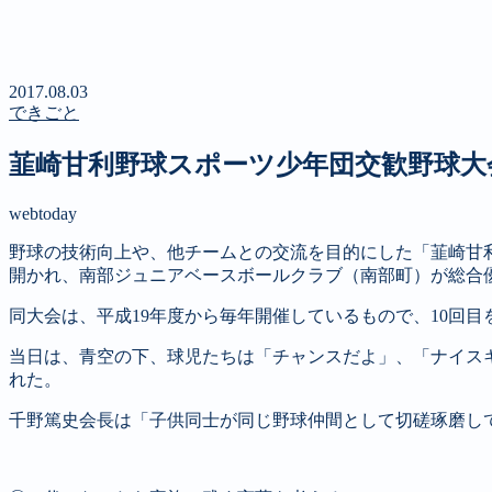
新聞
定期購読のご案内
第４回 八ヶ岳高原文学賞
2017.08.03
できごと
韮崎甘利野球スポーツ少年団交歓野球大
webtoday
野球の技術向上や、他チームとの交流を目的にした「韮崎甘
開かれ、南部ジュニアベースボールクラブ（南部町）が総合
同大会は、平成19年度から毎年開催しているもので、10回
当日は、青空の下、球児たちは「チャンスだよ」、「ナイス
れた。
千野篤史会長は「子供同士が同じ野球仲間として切磋琢磨し