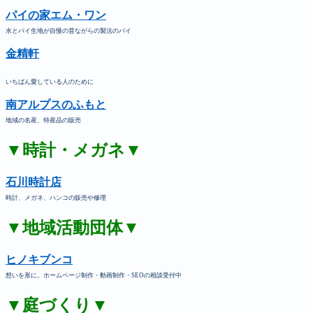
パイの家エム・ワン
水とパイ生地が自慢の昔ながらの製法のパイ
金精軒
いちばん愛している人のために
南アルプスのふもと
地域の名産、特産品の販売
▼時計・メガネ▼
石川時計店
時計、メガネ、ハンコの販売や修理
▼地域活動団体▼
ヒノキブンコ
想いを形に。ホームページ制作・動画制作・SEOの相談受付中
▼庭づくり▼