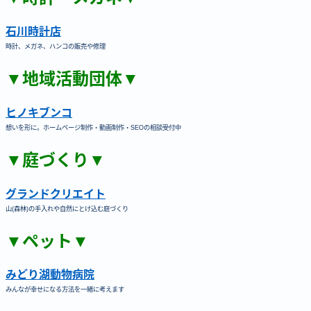
石川時計店
時計、メガネ、ハンコの販売や修理
▼地域活動団体▼
ヒノキブンコ
想いを形に。ホームページ制作・動画制作・SEOの相談受付中
▼庭づくり▼
グランドクリエイト
山(森林)の手入れや自然にとけ込む庭づくり
▼ペット▼
みどり湖動物病院
みんなが幸せになる方法を一緒に考えます