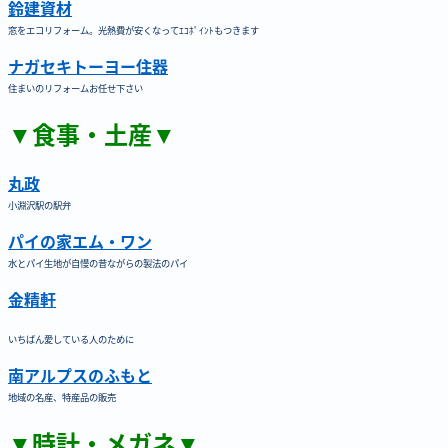
鈴建資材
窓をエコリフォーム。光熱費が安くなってｴｺﾎﾟｲﾝﾄもつきます
ナガセキトーヨー住器
住まいのリフォームお任せ下さい
▼食事・土産▼
丸政
小淵沢駅の駅弁
パイの家エム・ワン
水とパイ生地が自慢の昔ながらの製法のパイ
金精軒
いちばん愛している人のために
南アルプスのふもと
地域の名産、特産品の販売
▼時計・メガネ▼