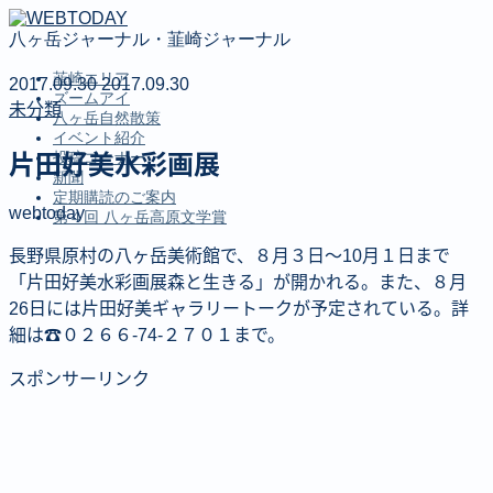
八ヶ岳ジャーナル・韮崎ジャーナル
韮崎エリア
2017.09.30
2017.09.30
ズームアイ
未分類
八ヶ岳自然散策
イベント紹介
投稿コーナー
片田好美水彩画展
新聞
定期購読のご案内
webtoday
第４回 八ヶ岳高原文学賞
長野県原村の八ヶ岳美術館で、８月３日〜10月１日まで
MENU
「片田好美水彩画展森と生きる」が開かれる。また、８月
26日には片田好美ギャラリートークが予定されている。詳
韮崎エリア
細は☎０２６６‐74‐２７０１まで。
ズームアイ
八ヶ岳自然散策
スポンサーリンク
イベント紹介
投稿コーナー
新聞
定期購読のご案内
第４回 八ヶ岳高原文学賞