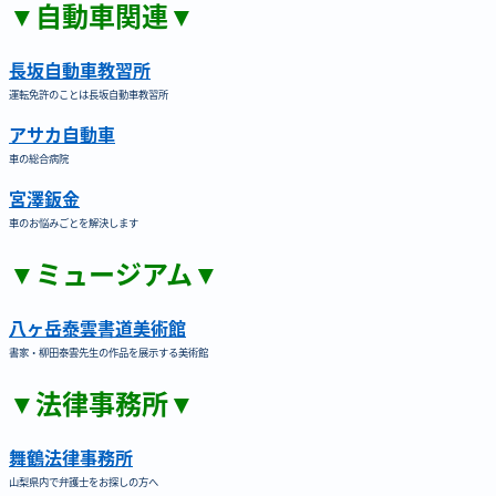
▼自動車関連▼
長坂自動車教習所
運転免許のことは長坂自動車教習所
アサカ自動車
車の総合病院
宮澤鈑金
車のお悩みごとを解決します
▼ミュージアム▼
八ヶ岳泰雲書道美術館
書家・柳田泰雲先生の作品を展示する美術館
▼法律事務所▼
舞鶴法律事務所
山梨県内で弁護士をお探しの方へ