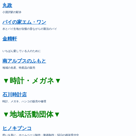
丸政
小淵沢駅の駅弁
パイの家エム・ワン
水とパイ生地が自慢の昔ながらの製法のパイ
金精軒
いちばん愛している人のために
南アルプスのふもと
地域の名産、特産品の販売
▼時計・メガネ▼
石川時計店
時計、メガネ、ハンコの販売や修理
▼地域活動団体▼
ヒノキブンコ
想いを形に。ホームページ制作・動画制作・SEOの相談受付中