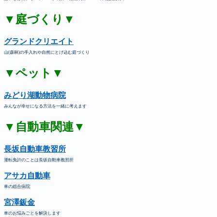
▼庭づくり▼
グランドクリエイト
山(森林)の手入れや自然にとけ込む庭づくり
▼ペット▼
みどり湖動物病院
みんなが幸せになる方法を一緒に考えます
▼自動車関連▼
長坂自動車教習所
運転免許のことは長坂自動車教習所
アサカ自動車
車の総合病院
宮澤鈑金
車のお悩みごとを解決します