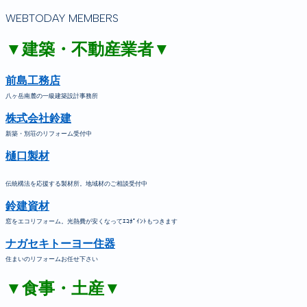
WEBTODAY MEMBERS
▼建築・不動産業者▼
前島工務店
八ヶ岳南麓の一級建築設計事務所
株式会社鈴建
新築・別荘のリフォーム受付中
樋口製材
伝統構法を応援する製材所。地域材のご相談受付中
鈴建資材
窓をエコリフォーム。光熱費が安くなってｴｺﾎﾟｲﾝﾄもつきます
ナガセキトーヨー住器
住まいのリフォームお任せ下さい
▼食事・土産▼