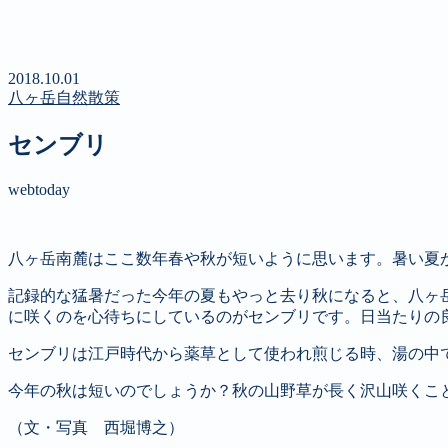
新聞
定期購読のご案内
第４回 八ヶ岳高原文学賞
2018.10.01
八ヶ岳自然散策
センブリ
webtoday
八ヶ岳南麓はここ数年春や秋が短いように思います。暑い夏
記録的な猛暑だった今年の夏もやっと去り秋になると、八ヶ
に咲くのを心待ちにしているのがセンブリです。日当たりの
センブリは江戸時代から薬草として使われ煎じる時、湯の中
今年の秋は短いのでしょうか？秋の山野草が長く沢山咲くこ
（文・写真 西堀博之）