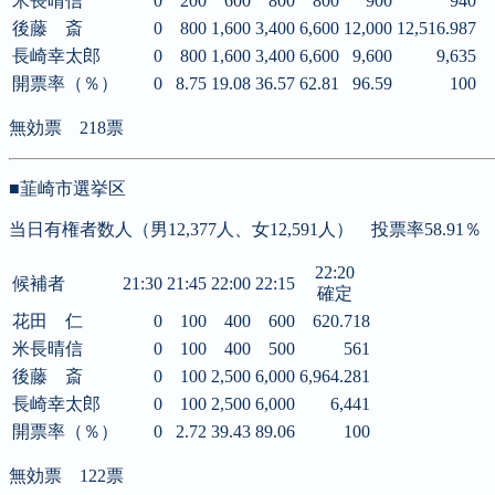
米長晴信
0
200
600
800
800
900
940
後藤 斎
0
800
1,600
3,400
6,600
12,000
12,516.987
長崎幸太郎
0
800
1,600
3,400
6,600
9,600
9,635
開票率（％）
0
8.75
19.08
36.57
62.81
96.59
100
無効票 218票
■韮崎市選挙区
当日有権者数人（男12,377人、女12,591人） 投票率58.91％
22:20
候補者
21:30
21:45
22:00
22:15
確定
花田 仁
0
100
400
600
620.718
米長晴信
0
100
400
500
561
後藤 斎
0
100
2,500
6,000
6,964.281
長崎幸太郎
0
100
2,500
6,000
6,441
開票率（％）
0
2.72
39.43
89.06
100
無効票 122票