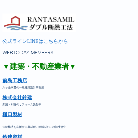
公式ラインLINEはこちらから
WEBTODAY MEMBERS
▼建築・不動産業者▼
前島工務店
八ヶ岳南麓の一級建築設計事務所
株式会社鈴建
新築・別荘のリフォーム受付中
樋口製材
伝統構法を応援する製材所。地域材のご相談受付中
鈴建資材