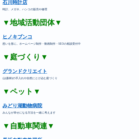
石川時計店
時計、メガネ、ハンコの販売や修理
▼地域活動団体▼
ヒノキブンコ
想いを形に。ホームページ制作・動画制作・SEOの相談受付中
▼庭づくり▼
グランドクリエイト
山(森林)の手入れや自然にとけ込む庭づくり
▼ペット▼
みどり湖動物病院
みんなが幸せになる方法を一緒に考えます
▼自動車関連▼