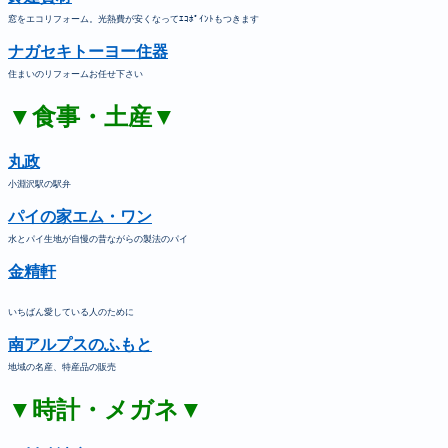
窓をエコリフォーム。光熱費が安くなってｴｺﾎﾟｲﾝﾄもつきます
ナガセキトーヨー住器
住まいのリフォームお任せ下さい
▼食事・土産▼
丸政
小淵沢駅の駅弁
パイの家エム・ワン
水とパイ生地が自慢の昔ながらの製法のパイ
金精軒
いちばん愛している人のために
南アルプスのふもと
地域の名産、特産品の販売
▼時計・メガネ▼