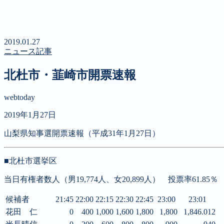
新聞
定期購読のご案内
第４回 八ヶ岳高原文学賞
2019.01.27
ニュース記事
北杜市・韮崎市開票速報
webtoday
2019年1月27日
山梨県知事選開票速報（平成31年1月27日）
■北杜市選挙区
当日有権者数人（男19,774人、女20,899人） 投票率61.85％
候補者
21:45
22:00
22:15
22:30
22:45
23:00
23:01
花田 仁
0
400
1,000
1,600
1,800
1,800
1,846.012