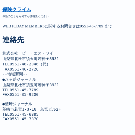
保険クライム
保険のことなら何でも後相談ください
WEBTODAY MEMBERSに関するお問合せは0551-45-7789 まで
連絡先
株式会社　ピー・エス・ワイ

山梨県北杜市須玉町若神子3931

TEL0551-46-2346（代）

FAX0551-46-2726

--地域新聞--

●八ヶ岳ジャーナル

山梨県北杜市須玉町若神子3931

TEL0551-45-7789

FAX0551-35-9200

●韮崎ジャーナル

韮崎市若宮1-3-18　若宮ビル2F

TEL0551-45-6885

FAX0551-45-7370