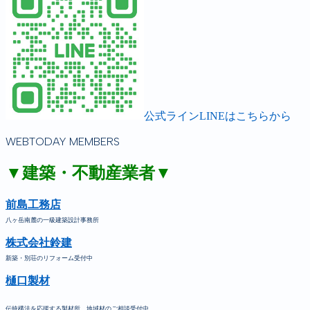
公式ラインLINEはこちらから
WEBTODAY MEMBERS
▼建築・不動産業者▼
前島工務店
八ヶ岳南麓の一級建築設計事務所
株式会社鈴建
新築・別荘のリフォーム受付中
樋口製材
伝統構法を応援する製材所。地域材のご相談受付中