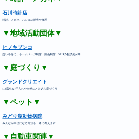
石川時計店
時計、メガネ、ハンコの販売や修理
▼地域活動団体▼
ヒノキブンコ
想いを形に。ホームページ制作・動画制作・SEOの相談受付中
▼庭づくり▼
グランドクリエイト
山(森林)の手入れや自然にとけ込む庭づくり
▼ペット▼
みどり湖動物病院
みんなが幸せになる方法を一緒に考えます
▼自動車関連▼