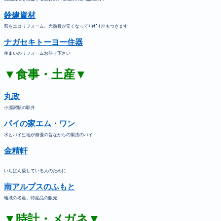
鈴建資材
窓をエコリフォーム。光熱費が安くなってｴｺﾎﾟｲﾝﾄもつきます
ナガセキトーヨー住器
住まいのリフォームお任せ下さい
▼食事・土産▼
丸政
小淵沢駅の駅弁
パイの家エム・ワン
水とパイ生地が自慢の昔ながらの製法のパイ
金精軒
いちばん愛している人のために
南アルプスのふもと
地域の名産、特産品の販売
▼時計・メガネ▼