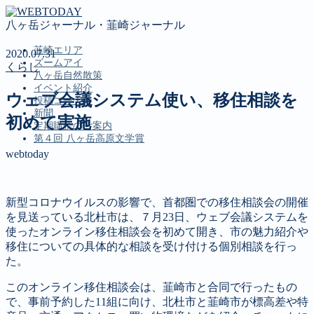
八ヶ岳ジャーナル・韮崎ジャーナル
韮崎エリア
2020.07.31
ズームアイ
くらし
八ヶ岳自然散策
イベント紹介
ウェブ会議システム使い、移住相談を
投稿コーナー
新聞
初めて実施
定期購読のご案内
第４回 八ヶ岳高原文学賞
webtoday
MENU
新型コロナウイルスの影響で、首都圏での移住相談会の開催
韮崎エリア
を見送っている北杜市は、７月23日、ウェブ会議システムを
ズームアイ
使ったオンライン移住相談会を初めて開き、市の魅力紹介や
八ヶ岳自然散策
移住についての具体的な相談を受け付ける個別相談を行っ
イベント紹介
た。
投稿コーナー
新聞
このオンライン移住相談会は、韮崎市と合同で行ったもの
定期購読のご案内
で、事前予約した11組に向け、北杜市と韮崎市が標高差や特
第４回 八ヶ岳高原文学賞