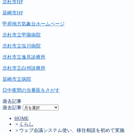
北杜市HP
韮崎市HP
甲府地方気象台ホームページ
北杜市立甲陽病院
北杜市立塩川病院
北杜市立逸見診療所
北杜市立白州診療所
韮崎市立病院
日中夜間の当番医をさがす
過去記事
過去記事
HOME
＞
くらし
＞
ウェブ会議システム使い、移住相談を初めて実施