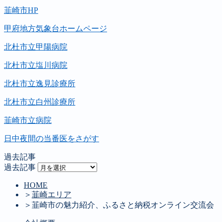
韮崎市HP
甲府地方気象台ホームページ
北杜市立甲陽病院
北杜市立塩川病院
北杜市立逸見診療所
北杜市立白州診療所
韮崎市立病院
日中夜間の当番医をさがす
過去記事
過去記事
HOME
＞
韮崎エリア
＞
韮崎市の魅力紹介、ふるさと納税オンライン交流会