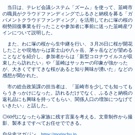
当日は、テレビ会議システム「ズーム」を使って、韮崎市
の職員がクラウドファンディングでふるさと納税を募る「ガ
バメントクラウドファンディング」を活用してわに塚の桜の
樹勢回復事業を行ったことや参加者に事前に送った韮崎産ワ
インについて説明した。
また、わに塚の桜から生中継を行い、３月26日に桜が開花
したことや現地からは富士山や八ヶ岳、茅ヶ岳などが望める
ことなどを紹介し、参加者からは「新型コロナウイルスが収
束したら訪れたい」や「韮崎はサッカーの印象が強かった
が、大きくてすてきな桜があると知り興味が湧いた」などの
感想が聞かれた。
市の総合政策課の担当者は、「韮崎市を少しでも知っても
らうきっかけになった。訪れるだけでなく、ふるさと納税の
返礼品にも興味を持ってもらい、関係人口の増加につなげて
いきたい」と話した。
◎60代になったら家族に残す言葉を考える。文章制作から撮
影、製本まですべてお任せでできる。
自分史マガジン
https://morinchu.jp