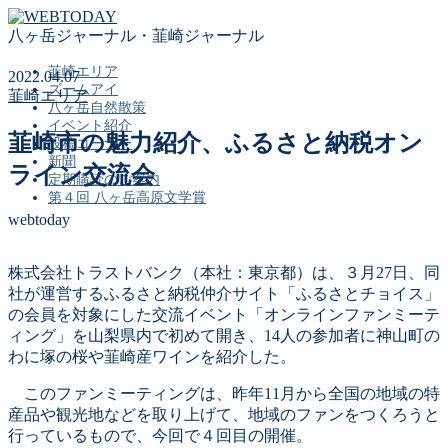
八ヶ岳ジャーナル・韮崎ジャーナル
韮崎エリア
2022.04.07
ズームアイ
韮崎エリア
八ヶ岳自然散策
イベント紹介
韮崎市の魅力紹介、ふるさと納税オン
投稿コーナー
新聞
ライン交流会
定期購読のご案内
第４回 八ヶ岳高原文学賞
webtoday
MENU
株式会社トラストバンク（本社：東京都）は、３月27日、同
社が運営するふるさと納税仲介サイト「ふるさとチョイス」
韮崎エリア
の会員を対象にした交流イベント「オンラインファンミーテ
ズームアイ
ィング」を山梨県内で初めて開き、14人の参加者に神山町の
八ヶ岳自然散策
わに塚の桜や韮崎産ワインを紹介した。
イベント紹介
投稿コーナー
このファンミーティングは、昨年11月から全国の地域の特
新聞
産品や観光地などを取り上げて、地域のファンをつくろうと
定期購読のご案内
行っているもので、今回で４回目の開催。
第４回 八ヶ岳高原文学賞