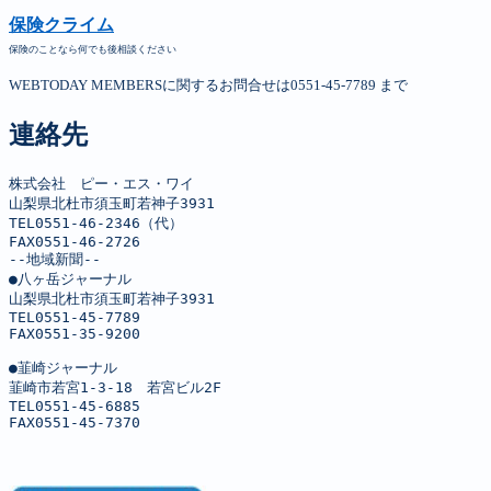
保険クライム
保険のことなら何でも後相談ください
WEBTODAY MEMBERSに関するお問合せは0551-45-7789 まで
連絡先
株式会社　ピー・エス・ワイ

山梨県北杜市須玉町若神子3931

TEL0551-46-2346（代）

FAX0551-46-2726

--地域新聞--

●八ヶ岳ジャーナル

山梨県北杜市須玉町若神子3931

TEL0551-45-7789

FAX0551-35-9200

●韮崎ジャーナル

韮崎市若宮1-3-18　若宮ビル2F

TEL0551-45-6885

FAX0551-45-7370