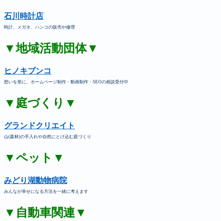
石川時計店
時計、メガネ、ハンコの販売や修理
▼地域活動団体▼
ヒノキブンコ
想いを形に。ホームページ制作・動画制作・SEOの相談受付中
▼庭づくり▼
グランドクリエイト
山(森林)の手入れや自然にとけ込む庭づくり
▼ペット▼
みどり湖動物病院
みんなが幸せになる方法を一緒に考えます
▼自動車関連▼