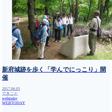
新府城跡を歩く「学んでにっこり」開
催
2017.06.05
できごと
webtoday
WEBTODAY