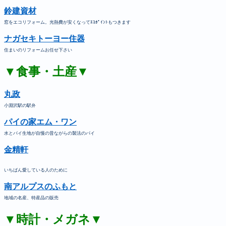
鈴建資材
窓をエコリフォーム。光熱費が安くなってｴｺﾎﾟｲﾝﾄもつきます
ナガセキトーヨー住器
住まいのリフォームお任せ下さい
▼食事・土産▼
丸政
小淵沢駅の駅弁
パイの家エム・ワン
水とパイ生地が自慢の昔ながらの製法のパイ
金精軒
いちばん愛している人のために
南アルプスのふもと
地域の名産、特産品の販売
▼時計・メガネ▼