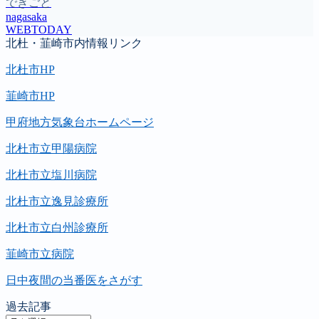
できごと
nagasaka
WEBTODAY
北杜・韮崎市内情報リンク
北杜市HP
韮崎市HP
甲府地方気象台ホームページ
北杜市立甲陽病院
北杜市立塩川病院
北杜市立逸見診療所
北杜市立白州診療所
韮崎市立病院
日中夜間の当番医をさがす
過去記事