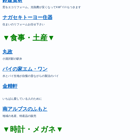
鈴建資材
窓をエコリフォーム。光熱費が安くなってｴｺﾎﾟｲﾝﾄもつきます
ナガセキトーヨー住器
住まいのリフォームお任せ下さい
▼食事・土産▼
丸政
小淵沢駅の駅弁
パイの家エム・ワン
水とパイ生地が自慢の昔ながらの製法のパイ
金精軒
いちばん愛している人のために
南アルプスのふもと
地域の名産、特産品の販売
▼時計・メガネ▼