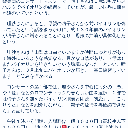
響楽団のコンサートマスターで、晴子さんは３歳の頃からス
パルタでバイオリンの練習をしていたが、厳しい世界に練習
が遠のいていたという。
理沙さんによると、母親の晴子さんが以前バイオリンを弾
いていたという話をきっかけに、約１３０年前のバイオリン
が晴子さんに贈られることになり、母娘の共演が具体化した
という。
理沙さんは「山梨は自由といいますか時間にゆとりがあっ
て海外にいるような感覚なる。豊かな自然があり、（母は）
またバイオリンを弾きたいという環境になった」といい、晴
子さんは、３月上旬にバイオリンが届き、「毎日練習してい
ます」と笑みを浮かべる。
コンサートの第１部では、理沙さんを中心に海外の「恋」
や「愛」などのロマンティックな春らしい曲を選択。２部で
は晴子さんを加えたバイオリン演奏と朗読「初恋」、「こも
りうた」などを紹介しながら、「親子の愛情を再確認できた
ら」と話している。
午後１時30分開場。入場料は一般３０００円（高校生以下
１０００円）。問い合わせは
45・６７１７（受け付けは