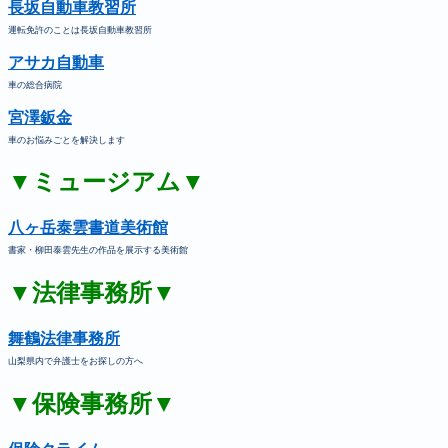
長坂自動車教習所
運転免許のことは長坂自動車教習所
アサカ自動車
車の総合病院
宮澤鈑金
車のお悩みごとを解決します
▼ミュージアム▼
八ヶ岳泰雲書道美術館
書家・柳田泰雲先生の作品を展示する美術館
▼法律事務所▼
舞鶴法律事務所
山梨県内で弁護士をお探しの方へ
▼保険事務所▼