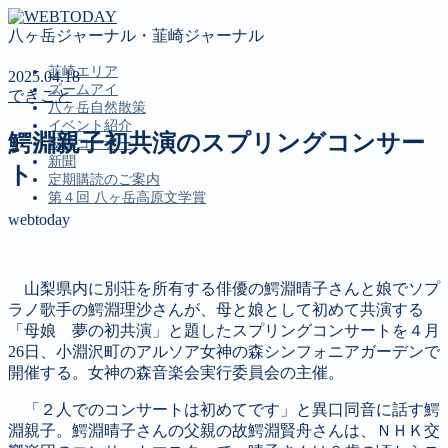
八ヶ岳ジャーナル・韮崎ジャーナル
韮崎エリア
2025.04.18
ズームアイ
できごと
八ヶ岳自然散策
イベント紹介
鰐淵親子初共演のスプリングコンサー
投稿コーナー
新聞
ト
定期購読のご案内
第４回 八ヶ岳高原文学賞
webtoday
MENU
山梨県内に別荘を所有する俳優の鰐淵晴子さんと娘でソプ
韮崎エリア
ラノ歌手の鰐淵理沙さんが、母と娘として初めて共演する
ズームアイ
「母娘 夢の初共演」と題したスプリングコンサートを４月
八ヶ岳自然散策
26日、小淵沢町のアルソア女神の森シンフォニアガーデンで
イベント紹介
開催する。女神の森音楽会実行委員会の主催。
投稿コーナー
新聞
「２人でのコンサートは初めてです」と異口同音に話す鰐
定期購読のご案内
淵親子。鰐淵晴子さんの父親の故鰐淵賢舟さんは、ＮＨＫ交
第４回 八ヶ岳高原文学賞