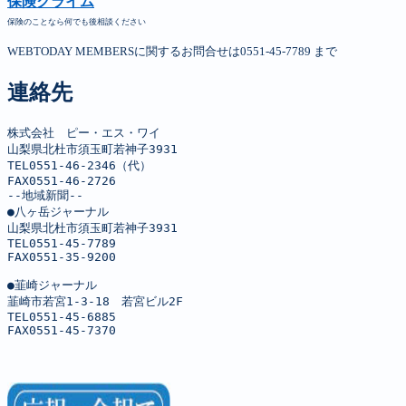
保険クライム
保険のことなら何でも後相談ください
WEBTODAY MEMBERSに関するお問合せは0551-45-7789 まで
連絡先
株式会社　ピー・エス・ワイ

山梨県北杜市須玉町若神子3931

TEL0551-46-2346（代）

FAX0551-46-2726

--地域新聞--

●八ヶ岳ジャーナル

山梨県北杜市須玉町若神子3931

TEL0551-45-7789

FAX0551-35-9200

●韮崎ジャーナル

韮崎市若宮1-3-18　若宮ビル2F

TEL0551-45-6885

FAX0551-45-7370