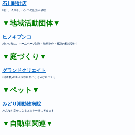
石川時計店
時計、メガネ、ハンコの販売や修理
▼地域活動団体▼
ヒノキブンコ
想いを形に。ホームページ制作・動画制作・SEOの相談受付中
▼庭づくり▼
グランドクリエイト
山(森林)の手入れや自然にとけ込む庭づくり
▼ペット▼
みどり湖動物病院
みんなが幸せになる方法を一緒に考えます
▼自動車関連▼