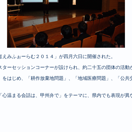
ほえみふぉーらむ２０１４」が四月六日に開催された。
スターセッションコーナーが設けられ、約二十五の団体の活動
」をはじめ、「耕作放棄地問題」、「地域医療問題」、「公共
「心温まる会話は、甲州弁で」をテーマに、県内でも表現が異