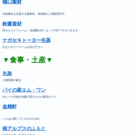
樋口製材
伝統構法を応援する製材所。地域材のご相談受付中
鈴建資材
窓をエコリフォーム。光熱費が安くなってｴｺﾎﾟｲﾝﾄもつきます
ナガセキトーヨー住器
住まいのリフォームお任せ下さい
▼食事・土産▼
丸政
小淵沢駅の駅弁
パイの家エム・ワン
水とパイ生地が自慢の昔ながらの製法のパイ
金精軒
いちばん愛している人のために
南アルプスのふもと