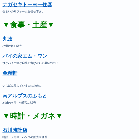
ナガセキトーヨー住器
住まいのリフォームお任せ下さい
▼食事・土産▼
丸政
小淵沢駅の駅弁
パイの家エム・ワン
水とパイ生地が自慢の昔ながらの製法のパイ
金精軒
いちばん愛している人のために
南アルプスのふもと
地域の名産、特産品の販売
▼時計・メガネ▼
石川時計店
時計、メガネ、ハンコの販売や修理