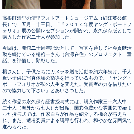
高根町清里の清里フォトアートミュージアム（細江英公館
長）で、五月二十三日、「『２０１４年度ヤング・ポートフ
ォリオ』展の公開レセプションが開かれ、永久保存版として
購入した作家二十人が参加した。
今回は、開館二十周年記念として、写真を通して社会貢献活
動を続けている楊哲一さん（台湾在住）のプロジェクト「童
話」を評価し、顕彰した。
楊さんは、子供たちにカメラを贈る活動を約六年続け、千人
近い子供に写真体験の指導を行っているもので、「ヤング・
ポートフォリオが私の人生を変えた。受賞者の力を借りたい
ので協力して下さい」とあいさつした。
続く作品の永久保存証書授与式には、購入作家三十六人中、
二十人（海外から七人）が出席。国彩色豊かな雰囲気で始ま
った授与式では、作家自らが作品を紹介する機会が与えら
れ、また、選考委員による講評も行われ、和やかな雰囲気で
進められた。