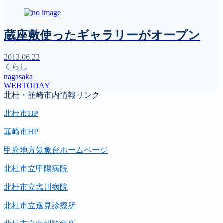
蔵座敷使ったギャラリーがオープン
2013.06.23
くらし
nagasaka
WEBTODAY
北杜・韮崎市内情報リンク
北杜市HP
韮崎市HP
甲府地方気象台ホームページ
北杜市立甲陽病院
北杜市立塩川病院
北杜市立逸見診療所