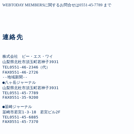
WEBTODAY MEMBERSに関するお問合せは0551-45-7789 まで
連絡先
株式会社　ピー・エス・ワイ

山梨県北杜市須玉町若神子3931

TEL0551-46-2346（代）

FAX0551-46-2726

--地域新聞--

●八ヶ岳ジャーナル

山梨県北杜市須玉町若神子3931

TEL0551-45-7789

FAX0551-35-9200

●韮崎ジャーナル

韮崎市若宮1-3-18　若宮ビル2F

TEL0551-45-6885

FAX0551-45-7370