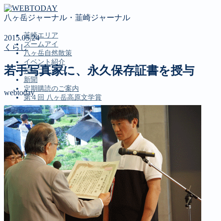
八ヶ岳ジャーナル・韮崎ジャーナル
韮崎エリア
2015.05.24
ズームアイ
くらし
八ヶ岳自然散策
イベント紹介
若手写真家に、永久保存証書を授与
投稿コーナー
新聞
定期購読のご案内
webtoday
第４回 八ヶ岳高原文学賞
MENU
韮崎エリア
ズームアイ
八ヶ岳自然散策
イベント紹介
投稿コーナー
新聞
定期購読のご案内
第４回 八ヶ岳高原文学賞