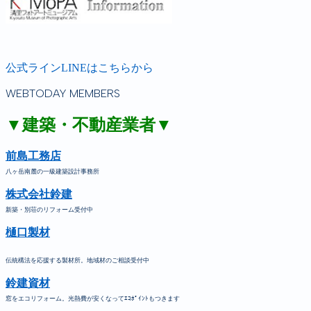
公式ラインLINEはこちらから
WEBTODAY MEMBERS
▼建築・不動産業者▼
前島工務店
八ヶ岳南麓の一級建築設計事務所
株式会社鈴建
新築・別荘のリフォーム受付中
樋口製材
伝統構法を応援する製材所。地域材のご相談受付中
鈴建資材
窓をエコリフォーム。光熱費が安くなってｴｺﾎﾟｲﾝﾄもつきます