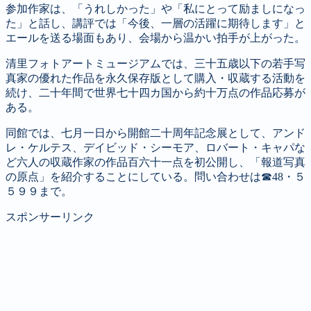
参加作家は、「うれしかった」や「私にとって励ましになっ
た」と話し、講評では「今後、一層の活躍に期待します」と
エールを送る場面もあり、会場から温かい拍手が上がった。
清里フォトアートミュージアムでは、三十五歳以下の若手写
真家の優れた作品を永久保存版として購入・収蔵する活動を
続け、二十年間で世界七十四カ国から約十万点の作品応募が
ある。
同館では、七月一日から開館二十周年記念展として、アンド
レ・ケルテス、デイビッド・シーモア、ロバート・キャパな
ど六人の収蔵作家の作品百六十一点を初公開し、「報道写真
の原点」を紹介することにしている。問い合わせは☎48・５
５９９まで。
スポンサーリンク