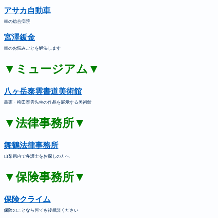
アサカ自動車
車の総合病院
宮澤鈑金
車のお悩みごとを解決します
▼ミュージアム▼
八ヶ岳泰雲書道美術館
書家・柳田泰雲先生の作品を展示する美術館
▼法律事務所▼
舞鶴法律事務所
山梨県内で弁護士をお探しの方へ
▼保険事務所▼
保険クライム
保険のことなら何でも後相談ください