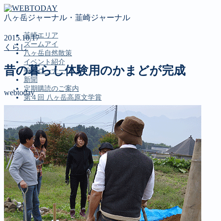
八ヶ岳ジャーナル・韮崎ジャーナル
韮崎エリア
2015.10.17
ズームアイ
くらし
八ヶ岳自然散策
イベント紹介
昔の暮らし体験用のかまどが完成
投稿コーナー
新聞
定期購読のご案内
webtoday
第４回 八ヶ岳高原文学賞
MENU
韮崎エリア
ズームアイ
八ヶ岳自然散策
イベント紹介
投稿コーナー
新聞
定期購読のご案内
第４回 八ヶ岳高原文学賞