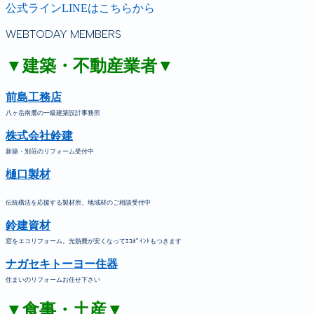
公式ラインLINEはこちらから
WEBTODAY MEMBERS
▼建築・不動産業者▼
前島工務店
八ヶ岳南麓の一級建築設計事務所
株式会社鈴建
新築・別荘のリフォーム受付中
樋口製材
伝統構法を応援する製材所。地域材のご相談受付中
鈴建資材
窓をエコリフォーム。光熱費が安くなってｴｺﾎﾟｲﾝﾄもつきます
ナガセキトーヨー住器
住まいのリフォームお任せ下さい
▼食事・土産▼