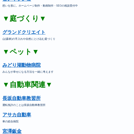
想いを形に。ホームページ制作・動画制作・SEOの相談受付中
▼庭づくり▼
グランドクリエイト
山(森林)の手入れや自然にとけ込む庭づくり
▼ペット▼
みどり湖動物病院
みんなが幸せになる方法を一緒に考えます
▼自動車関連▼
長坂自動車教習所
運転免許のことは長坂自動車教習所
アサカ自動車
車の総合病院
宮澤鈑金