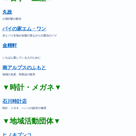
丸政
小淵沢駅の駅弁
パイの家エム・ワン
水とパイ生地が自慢の昔ながらの製法のパイ
金精軒
いちばん愛している人のために
南アルプスのふもと
地域の名産、特産品の販売
▼時計・メガネ▼
石川時計店
時計、メガネ、ハンコの販売や修理
▼地域活動団体▼
ヒノキブンコ