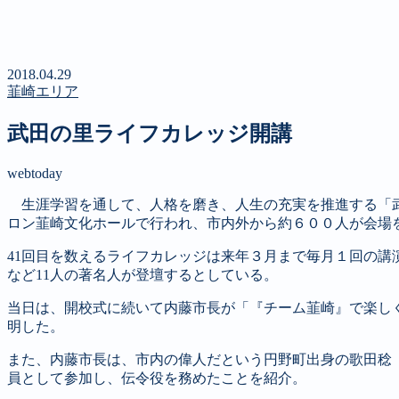
新聞
定期購読のご案内
第４回 八ヶ岳高原文学賞
2018.04.29
韮崎エリア
武田の里ライフカレッジ開講
webtoday
生涯学習を通して、人格を磨き、人生の充実を推進する「
ロン韮崎文化ホールで行われ、市内外から約６００人が会場
41
回目を数えるライフカレッジは来年３月まで毎月１回の講
など
11
人の著名人が登壇するとしている。
当日は、開校式に続いて内藤市長が「『チーム韮崎』で楽し
明した。
また、内藤市長は、市内の偉人だという円野町出身の歌田稔
員として参加し、伝令役を務めたことを紹介。