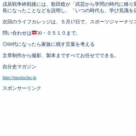
戊辰戦争終戦後には、歌田稔が「武芸から学問の時代に移り
長になったことなどを説明し、「いつの時代も、学び見識を
次回のライフカレッジは、５月
17
日で、スポーツジャーナリ
問い合わせは
30
・０５１０まで。
◎60代になったら家族に残す言葉を考える
文章制作から撮影、製本まですべてお任せでできる。
自分史マガジン
http://morinchu.jp
スポンサーリンク