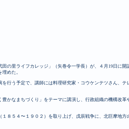
武田の里ライフカレッジ」（矢巻令一学長）が、４月
19
日に開
を埋めた。
演を行う予定で、講師には料理研究家・コウケンテツさん、テ
く豊かなまちづくり」をテーマに講演し、行政組織の機構改革
（１８５４〜１９０２）を取り上げ、戊辰戦争に、北巨摩地方