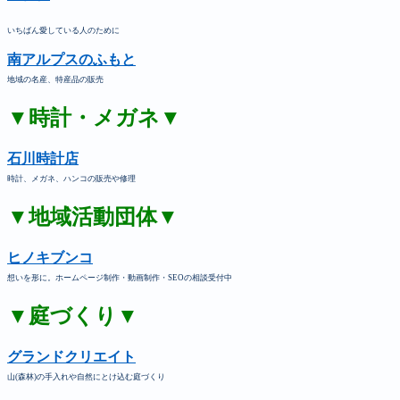
いちばん愛している人のために
南アルプスのふもと
地域の名産、特産品の販売
▼時計・メガネ▼
石川時計店
時計、メガネ、ハンコの販売や修理
▼地域活動団体▼
ヒノキブンコ
想いを形に。ホームページ制作・動画制作・SEOの相談受付中
▼庭づくり▼
グランドクリエイト
山(森林)の手入れや自然にとけ込む庭づくり