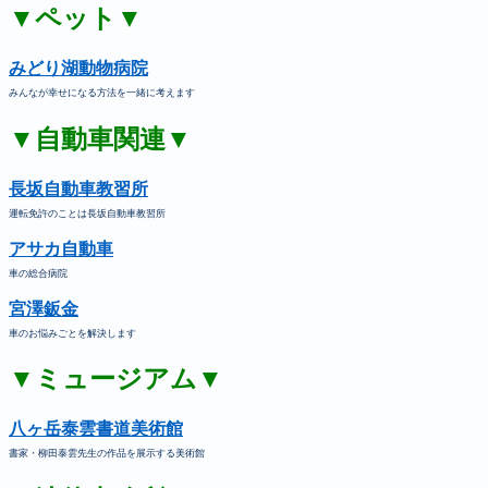
▼ペット▼
みどり湖動物病院
みんなが幸せになる方法を一緒に考えます
▼自動車関連▼
長坂自動車教習所
運転免許のことは長坂自動車教習所
アサカ自動車
車の総合病院
宮澤鈑金
車のお悩みごとを解決します
▼ミュージアム▼
八ヶ岳泰雲書道美術館
書家・柳田泰雲先生の作品を展示する美術館