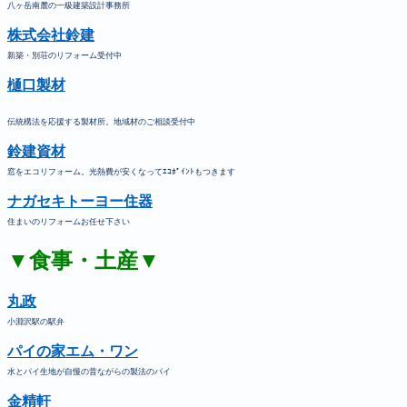
八ヶ岳南麓の一級建築設計事務所
株式会社鈴建
新築・別荘のリフォーム受付中
樋口製材
伝統構法を応援する製材所。地域材のご相談受付中
鈴建資材
窓をエコリフォーム。光熱費が安くなってｴｺﾎﾟｲﾝﾄもつきます
ナガセキトーヨー住器
住まいのリフォームお任せ下さい
▼食事・土産▼
丸政
小淵沢駅の駅弁
パイの家エム・ワン
水とパイ生地が自慢の昔ながらの製法のパイ
金精軒