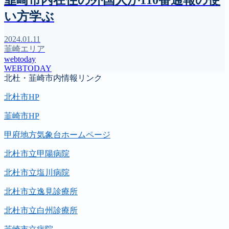
い方学ぶ
2024.01.11
韮崎エリア
webtoday
WEBTODAY
北杜・韮崎市内情報リンク
北杜市HP
韮崎市HP
甲府地方気象台ホームページ
北杜市立甲陽病院
北杜市立塩川病院
北杜市立逸見診療所
北杜市立白州診療所