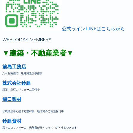
公式ラインLINEはこちらから
WEBTODAY MEMBERS
▼建築・不動産業者▼
前島工務店
八ヶ岳南麓の一級建築設計事務所
株式会社鈴建
新築・別荘のリフォーム受付中
樋口製材
伝統構法を応援する製材所。地域材のご相談受付中
鈴建資材
窓をエコリフォーム。光熱費が安くなってｴｺﾎﾟｲﾝﾄもつきます