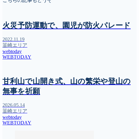
こちらの記事もどうぞ
火災予防運動で、園児が防火パレード
2022.11.19
韮崎エリア
webtoday
WEBTODAY
甘利山で山開き式、山の繁栄や登山の
無事を祈願
2026.05.14
韮崎エリア
webtoday
WEBTODAY