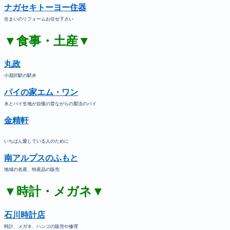
ナガセキトーヨー住器
住まいのリフォームお任せ下さい
▼食事・土産▼
丸政
小淵沢駅の駅弁
パイの家エム・ワン
水とパイ生地が自慢の昔ながらの製法のパイ
金精軒
いちばん愛している人のために
南アルプスのふもと
地域の名産、特産品の販売
▼時計・メガネ▼
石川時計店
時計、メガネ、ハンコの販売や修理