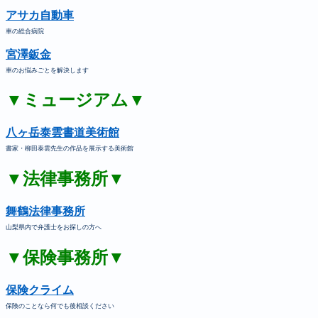
アサカ自動車
車の総合病院
宮澤鈑金
車のお悩みごとを解決します
▼ミュージアム▼
八ヶ岳泰雲書道美術館
書家・柳田泰雲先生の作品を展示する美術館
▼法律事務所▼
舞鶴法律事務所
山梨県内で弁護士をお探しの方へ
▼保険事務所▼
保険クライム
保険のことなら何でも後相談ください