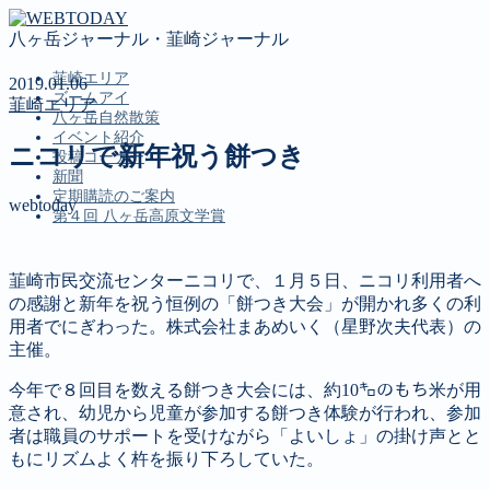
八ヶ岳ジャーナル・韮崎ジャーナル
韮崎エリア
2019.01.06
ズームアイ
韮崎エリア
八ヶ岳自然散策
イベント紹介
ニコリで新年祝う餅つき
投稿コーナー
新聞
定期購読のご案内
webtoday
第４回 八ヶ岳高原文学賞
韮崎市民交流センターニコリで、１月５日、ニコリ利用者へ
MENU
の感謝と新年を祝う恒例の「餅つき大会」が開かれ多くの利
韮崎エリア
用者でにぎわった。株式会社まあめいく（星野次夫代表）の
ズームアイ
主催。
八ヶ岳自然散策
今年で８回目を数える餅つき大会には、約10㌔のもち米が用
イベント紹介
意され、幼児から児童が参加する餅つき体験が行われ、参加
投稿コーナー
者は職員のサポートを受けながら「よいしょ」の掛け声とと
新聞
もにリズムよく杵を振り下ろしていた。
定期購読のご案内
第４回 八ヶ岳高原文学賞