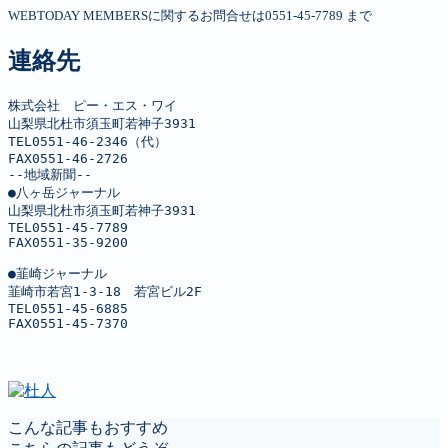
WEBTODAY MEMBERSに関するお問合せは0551-45-7789 まで
連絡先
株式会社　ピー・エス・ワイ

山梨県北杜市須玉町若神子3931

TEL0551-46-2346（代）

FAX0551-46-2726

--地域新聞--

●八ヶ岳ジャーナル

山梨県北杜市須玉町若神子3931

TEL0551-45-7789

FAX0551-35-9200

●韮崎ジャーナル

韮崎市若宮1-3-18　若宮ビル2F

TEL0551-45-6885

FAX0551-45-7370
こんな記事もおすすめ