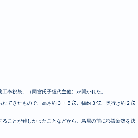
竣工奉祝祭」（同宮氏子総代主催）が開かれた。
られてきたもので、高さ約３・５㍍、幅約３㍍、奥行き約２㍍
することが難しかったことなどから、鳥居の前に移設新築を決