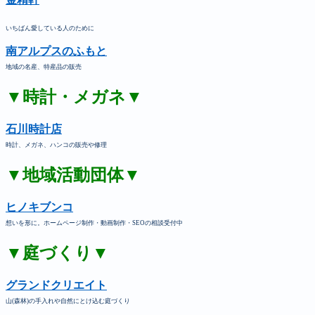
いちばん愛している人のために
南アルプスのふもと
地域の名産、特産品の販売
▼時計・メガネ▼
石川時計店
時計、メガネ、ハンコの販売や修理
▼地域活動団体▼
ヒノキブンコ
想いを形に。ホームページ制作・動画制作・SEOの相談受付中
▼庭づくり▼
グランドクリエイト
山(森林)の手入れや自然にとけ込む庭づくり