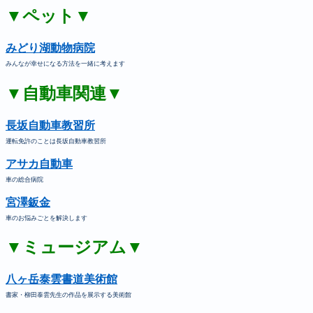
▼ペット▼
みどり湖動物病院
みんなが幸せになる方法を一緒に考えます
▼自動車関連▼
長坂自動車教習所
運転免許のことは長坂自動車教習所
アサカ自動車
車の総合病院
宮澤鈑金
車のお悩みごとを解決します
▼ミュージアム▼
八ヶ岳泰雲書道美術館
書家・柳田泰雲先生の作品を展示する美術館