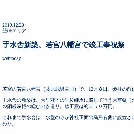
新聞
定期購読のご案内
第４回 八ヶ岳高原文学賞
2019.12.28
韮崎エリア
手水舎新築、若宮八幡宮で竣工奉祝祭
webtoday
若宮の若宮八幡宮（藤原武男宮司）で、12月８日、参拝の
手水舎の新築は、天皇陛下の皇位継承に際して行う大嘗祭（
の銅板屋根の総ひのき造り。総工費は約３５０万円。
これまで手水舎は、水盤のみが神社正面の鳥居右側に設置さ
めた。