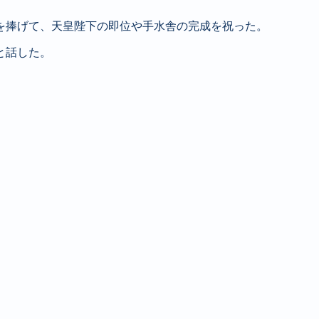
を捧げて、天皇陛下の即位や手水舎の完成を祝った。
と話した。