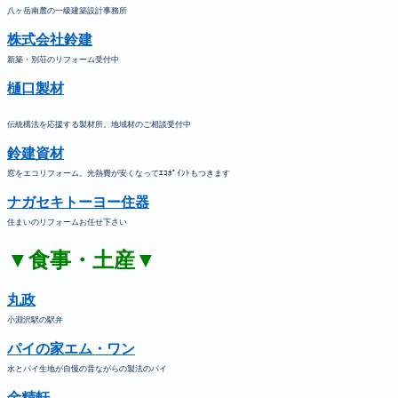
八ヶ岳南麓の一級建築設計事務所
株式会社鈴建
新築・別荘のリフォーム受付中
樋口製材
伝統構法を応援する製材所。地域材のご相談受付中
鈴建資材
窓をエコリフォーム。光熱費が安くなってｴｺﾎﾟｲﾝﾄもつきます
ナガセキトーヨー住器
住まいのリフォームお任せ下さい
▼食事・土産▼
丸政
小淵沢駅の駅弁
パイの家エム・ワン
水とパイ生地が自慢の昔ながらの製法のパイ
金精軒