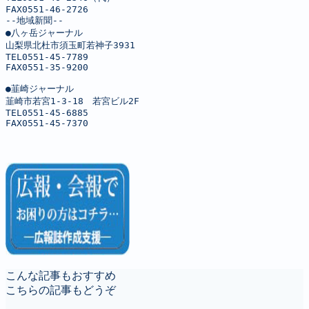
FAX0551-46-2726

--地域新聞--

●八ヶ岳ジャーナル

山梨県北杜市須玉町若神子3931

TEL0551-45-7789

FAX0551-35-9200

●韮崎ジャーナル

韮崎市若宮1-3-18　若宮ビル2F

TEL0551-45-6885

FAX0551-45-7370
こんな記事もおすすめ
こちらの記事もどうぞ