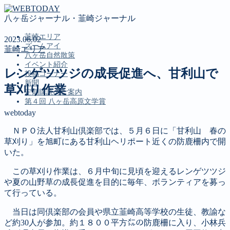
八ヶ岳ジャーナル・韮崎ジャーナル
韮崎エリア
2023.06.02
ズームアイ
韮崎エリア
八ヶ岳自然散策
イベント紹介
レンゲツツジの成長促進へ、甘利山で
投稿コーナー
新聞
草刈り作業
定期購読のご案内
第４回 八ヶ岳高原文学賞
webtoday
ＮＰＯ法人甘利山倶楽部では、５月６日に「甘利山 春の
MENU
草刈り」を旭町にある甘利山ヘリポート近くの防鹿柵内で開
韮崎エリア
いた。
ズームアイ
この草刈り作業は、６月中旬に見頃を迎えるレンゲツツジ
八ヶ岳自然散策
や夏の山野草の成長促進を目的に毎年、ボランティアを募っ
イベント紹介
て行っている。
投稿コーナー
新聞
当日は同倶楽部の会員や県立韮崎高等学校の生徒、教諭な
定期購読のご案内
ど約30人が参加。約１８００平方㍍の防鹿柵に入り、小林兵
第４回 八ヶ岳高原文学賞