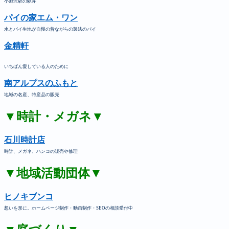
小淵沢駅の駅弁
パイの家エム・ワン
水とパイ生地が自慢の昔ながらの製法のパイ
金精軒
いちばん愛している人のために
南アルプスのふもと
地域の名産、特産品の販売
▼時計・メガネ▼
石川時計店
時計、メガネ、ハンコの販売や修理
▼地域活動団体▼
ヒノキブンコ
想いを形に。ホームページ制作・動画制作・SEOの相談受付中