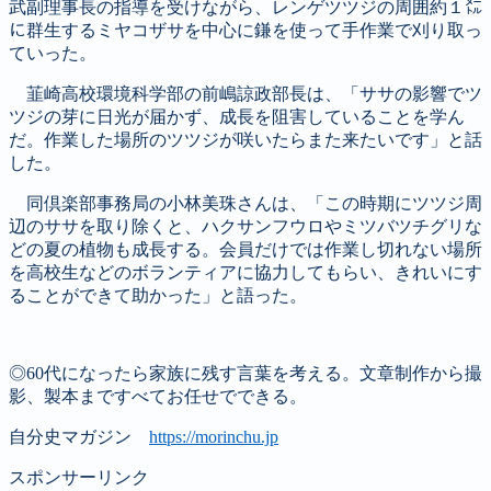
武副理事長の指導を受けながら、レンゲツツジの周囲約１㍍
に群生するミヤコザサを中心に鎌を使って手作業で刈り取っ
ていった。
韮崎高校環境科学部の前嶋諒政部長は、「ササの影響でツ
ツジの芽に日光が届かず、成長を阻害していることを学ん
だ。作業した場所のツツジが咲いたらまた来たいです」と話
した。
同倶楽部事務局の小林美珠さんは、「この時期にツツジ周
辺のササを取り除くと、ハクサンフウロやミツバツチグリな
どの夏の植物も成長する。会員だけでは作業し切れない場所
を高校生などのボランティアに協力してもらい、きれいにす
ることができて助かった」と語った。
◎60代になったら家族に残す言葉を考える。文章制作から撮
影、製本まですべてお任せでできる。
自分史マガジン
https://morinchu.jp
スポンサーリンク