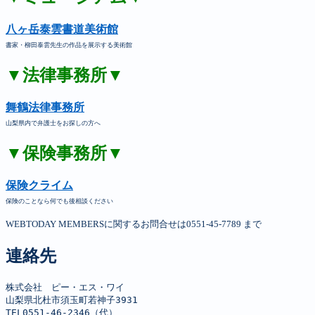
八ヶ岳泰雲書道美術館
書家・柳田泰雲先生の作品を展示する美術館
▼法律事務所▼
舞鶴法律事務所
山梨県内で弁護士をお探しの方へ
▼保険事務所▼
保険クライム
保険のことなら何でも後相談ください
WEBTODAY MEMBERSに関するお問合せは0551-45-7789 まで
連絡先
株式会社　ピー・エス・ワイ

山梨県北杜市須玉町若神子3931

TEL0551-46-2346（代）
