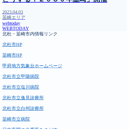
2023.04.03
韮崎エリア
webtoday
WEBTODAY
北杜・韮崎市内情報リンク
北杜市HP
韮崎市HP
甲府地方気象台ホームページ
北杜市立甲陽病院
北杜市立塩川病院
北杜市立逸見診療所
北杜市立白州診療所
韮崎市立病院