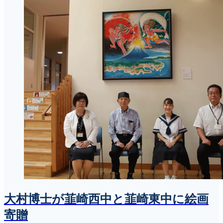
大村博士が韮崎西中と韮崎東中に絵画
寄贈