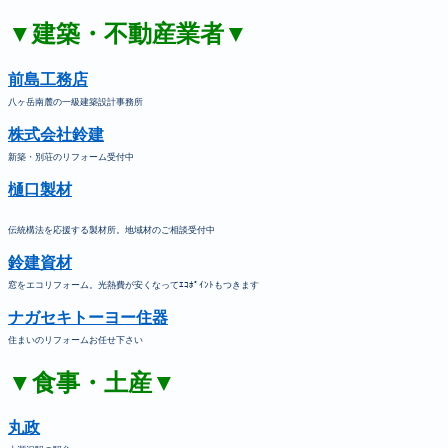
▼建築・不動産業者▼
前島工務店
八ヶ岳南麓の一級建築設計事務所
株式会社鈴建
新築・別荘のリフォーム受付中
樋口製材
伝統構法を応援する製材所。地域材のご相談受付中
鈴建資材
窓をエコリフォーム。光熱費が安くなってｴｺﾎﾟｲﾝﾄもつきます
ナガセキトーヨー住器
住まいのリフォームお任せ下さい
▼食事・土産▼
丸政