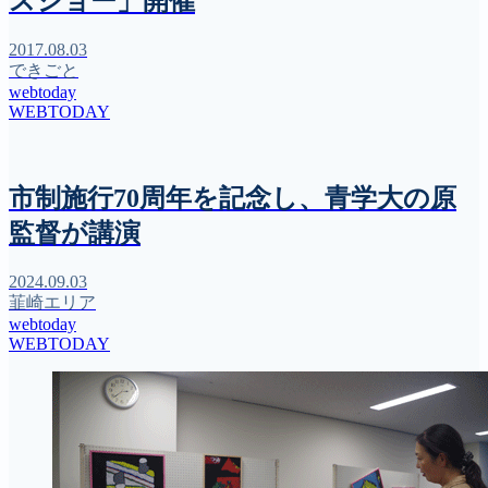
スショー」開催
2017.08.03
できごと
webtoday
WEBTODAY
市制施行70周年を記念し、青学大の原
監督が講演
2024.09.03
韮崎エリア
webtoday
WEBTODAY