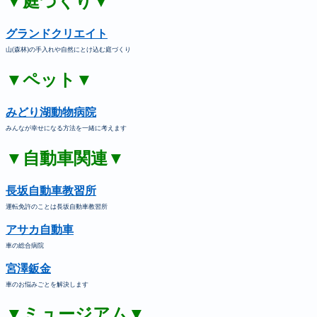
▼庭づくり▼
グランドクリエイト
山(森林)の手入れや自然にとけ込む庭づくり
▼ペット▼
みどり湖動物病院
みんなが幸せになる方法を一緒に考えます
▼自動車関連▼
長坂自動車教習所
運転免許のことは長坂自動車教習所
アサカ自動車
車の総合病院
宮澤鈑金
車のお悩みごとを解決します
▼ミュージアム▼