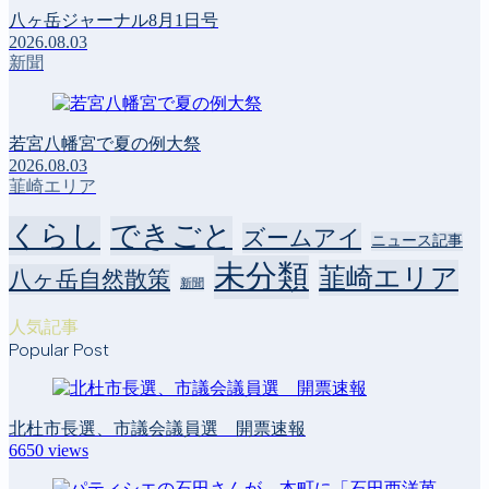
八ヶ岳ジャーナル8月1日号
2026.08.03
新聞
若宮八幡宮で夏の例大祭
2026.08.03
韮崎エリア
くらし
できごと
ズームアイ
ニュース記事
未分類
韮崎エリア
八ヶ岳自然散策
新聞
人気記事
Popular Post
北杜市長選、市議会議員選 開票速報
6650
views