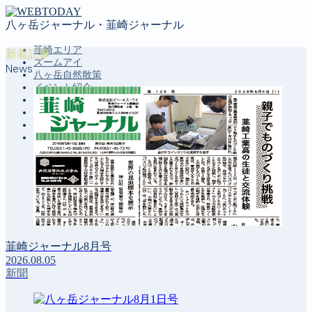
八ヶ岳ジャーナル・韮崎ジャーナル
韮崎エリア
新着記事
ズームアイ
News
八ヶ岳自然散策
イベント紹介
投稿コーナー
新聞
定期購読のご案内
第４回 八ヶ岳高原文学賞
MENU
韮崎エリア
ズームアイ
八ヶ岳自然散策
イベント紹介
韮崎ジャーナル8月号
投稿コーナー
2026.08.05
新聞
新聞
定期購読のご案内
第４回 八ヶ岳高原文学賞