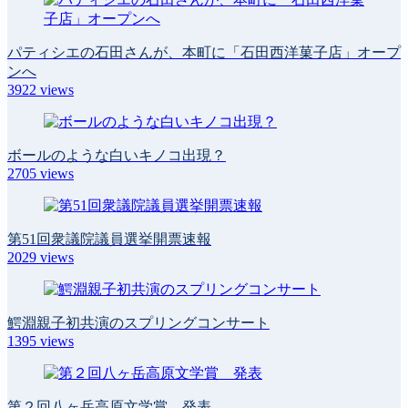
パティシエの石田さんが、本町に「石田西洋菓子店」オープ
ンへ
3922
views
ボールのような白いキノコ出現？
2705
views
第51回衆議院議員選挙開票速報
2029
views
鰐淵親子初共演のスプリングコンサート
1395
views
第２回八ヶ岳高原文学賞 発表