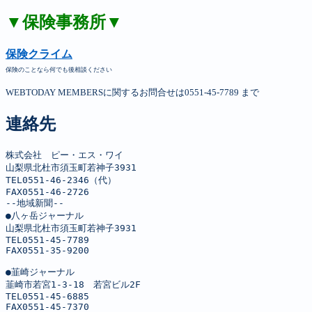
▼保険事務所▼
保険クライム
保険のことなら何でも後相談ください
WEBTODAY MEMBERSに関するお問合せは0551-45-7789 まで
連絡先
株式会社　ピー・エス・ワイ

山梨県北杜市須玉町若神子3931

TEL0551-46-2346（代）

FAX0551-46-2726

--地域新聞--

●八ヶ岳ジャーナル

山梨県北杜市須玉町若神子3931

TEL0551-45-7789

FAX0551-35-9200

●韮崎ジャーナル

韮崎市若宮1-3-18　若宮ビル2F

TEL0551-45-6885

FAX0551-45-7370