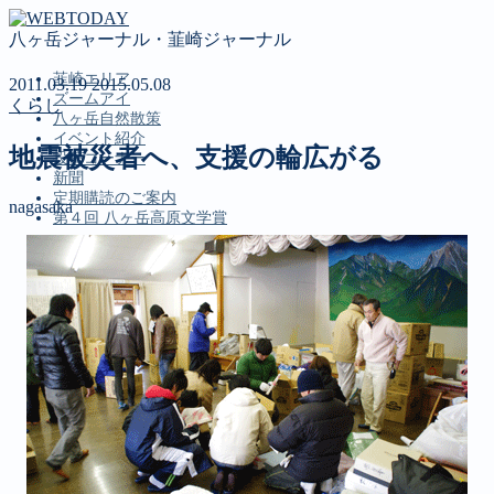
八ヶ岳ジャーナル・韮崎ジャーナル
韮崎エリア
2011.03.19
2015.05.08
ズームアイ
くらし
八ヶ岳自然散策
イベント紹介
地震被災者へ、支援の輪広がる
投稿コーナー
新聞
定期購読のご案内
nagasaka
第４回 八ヶ岳高原文学賞
MENU
韮崎エリア
ズームアイ
八ヶ岳自然散策
イベント紹介
投稿コーナー
新聞
定期購読のご案内
第４回 八ヶ岳高原文学賞