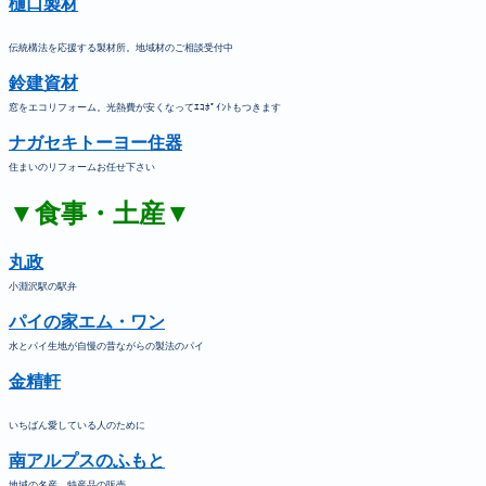
樋口製材
伝統構法を応援する製材所。地域材のご相談受付中
鈴建資材
窓をエコリフォーム。光熱費が安くなってｴｺﾎﾟｲﾝﾄもつきます
ナガセキトーヨー住器
住まいのリフォームお任せ下さい
▼食事・土産▼
丸政
小淵沢駅の駅弁
パイの家エム・ワン
水とパイ生地が自慢の昔ながらの製法のパイ
金精軒
いちばん愛している人のために
南アルプスのふもと
地域の名産、特産品の販売