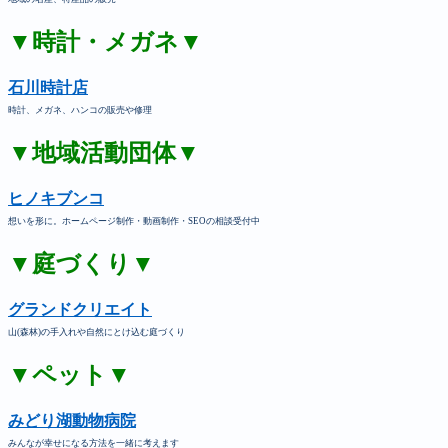
▼時計・メガネ▼
石川時計店
時計、メガネ、ハンコの販売や修理
▼地域活動団体▼
ヒノキブンコ
想いを形に。ホームページ制作・動画制作・SEOの相談受付中
▼庭づくり▼
グランドクリエイト
山(森林)の手入れや自然にとけ込む庭づくり
▼ペット▼
みどり湖動物病院
みんなが幸せになる方法を一緒に考えます