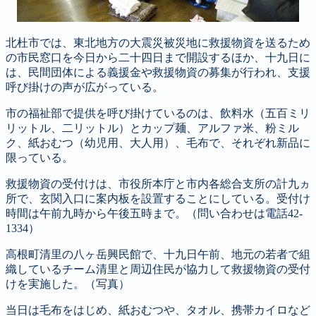
北杜市では、東北地方の大震災被災地に救援物資を送るため
の市民窓口を今日から二十四日まで開設するほか、十九日に
は、民間団体による義援金や救援物資の募集が行われ、支援
呼び掛けの声が広がっている。
市の福祉部で提供を呼び掛けているのは、飲料水（五百ミリ
リットル、二リットル）とカップ麺、アルファ米、粉ミル
ク、紙おむつ（幼児用、大人用）、毛布で、それぞれ新品に
限っている。
救援物資の受付けは、市役所本庁と市内各総合支所の計九ヵ
所で、玄関入口に案内板を設置することにしている。受付け
時間は午前九時から午後五時まで。（問い合わせは電話42-
1334）
高根町清里の八ヶ岳興民館で、十九日午前、地元の若者で組
織しているチーム清里と周辺住民が協力して救援物資の受付
けを実施した。（写真）
当日は毛布をはじめ、紙おむつや、タオル、携帯カイロなど