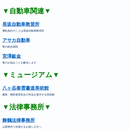
▼自動車関連▼
長坂自動車教習所
運転免許のことは長坂自動車教習所
アサカ自動車
車の総合病院
宮澤鈑金
車のお悩みごとを解決します
▼ミュージアム▼
八ヶ岳泰雲書道美術館
書家・柳田泰雲先生の作品を展示する美術館
▼法律事務所▼
舞鶴法律事務所
山梨県内で弁護士をお探しの方へ