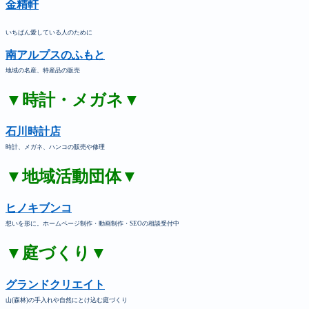
金精軒
いちばん愛している人のために
南アルプスのふもと
地域の名産、特産品の販売
▼時計・メガネ▼
石川時計店
時計、メガネ、ハンコの販売や修理
▼地域活動団体▼
ヒノキブンコ
想いを形に。ホームページ制作・動画制作・SEOの相談受付中
▼庭づくり▼
グランドクリエイト
山(森林)の手入れや自然にとけ込む庭づくり