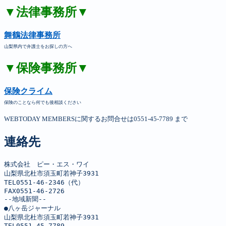
▼法律事務所▼
舞鶴法律事務所
山梨県内で弁護士をお探しの方へ
▼保険事務所▼
保険クライム
保険のことなら何でも後相談ください
WEBTODAY MEMBERSに関するお問合せは0551-45-7789 まで
連絡先
株式会社　ピー・エス・ワイ

山梨県北杜市須玉町若神子3931

TEL0551-46-2346（代）

FAX0551-46-2726

--地域新聞--

●八ヶ岳ジャーナル

山梨県北杜市須玉町若神子3931

TEL0551-45-7789
