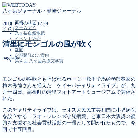
八ヶ岳ジャーナル・韮崎ジャーナル
韮崎エリア
2014.09.18
2014.12.29
ズームアイ
くらし
八ヶ岳自然散策
イベント紹介
清里にモンゴルの風が吹く
投稿コーナー
新聞
定期購読のご案内
nagasaka
第４回 八ヶ岳高原文学賞
モンゴルの喉歌とも呼ばれるホーミー歌手で馬頭琴演奏家の
MENU
梅木秀徳さんを迎えた「ケイモパチャリティライブ」が、九
韮崎エリア
月十四日、高根町の清里フォトアートミュージアムで開催さ
ズームアイ
れた。
八ヶ岳自然散策
このチャリティライブは、ラオス人民民主共和国に小児病院
イベント紹介
を設立する「ラオ・フレンズ小児病院」と東日本大震災の復
投稿コーナー
興を支援する社会貢献活動の一環として開かれたもので、今
新聞
回で十五回目。
定期購読のご案内
第４回 八ヶ岳高原文学賞