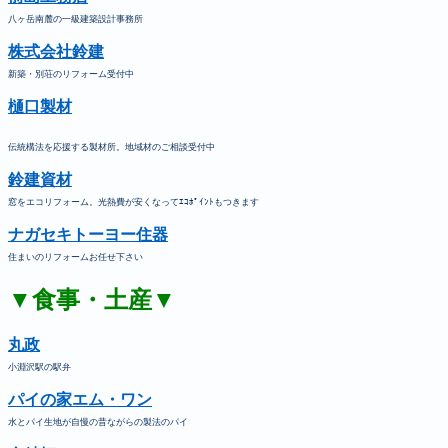
八ヶ岳南麓の一級建築設計事務所
株式会社鈴建
新築・別荘のリフォーム受付中
樋口製材
伝統構法を応援する製材所。地域材のご相談受付中
鈴建資材
窓をエコリフォーム。光熱費が安くなってｴｺﾎﾟｲﾝﾄもつきます
ナガセキトーヨー住器
住まいのリフォームお任せ下さい
▼食事・土産▼
丸政
小淵沢駅の駅弁
パイの家エム・ワン
水とパイ生地が自慢の昔ながらの製法のパイ