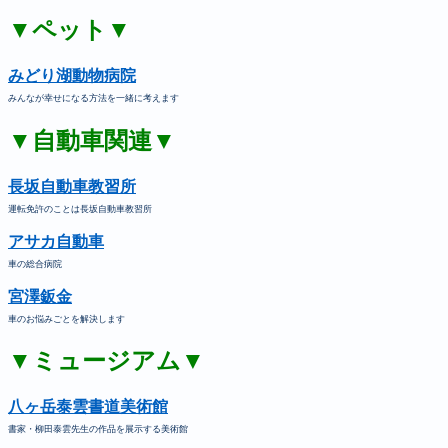
▼ペット▼
みどり湖動物病院
みんなが幸せになる方法を一緒に考えます
▼自動車関連▼
長坂自動車教習所
運転免許のことは長坂自動車教習所
アサカ自動車
車の総合病院
宮澤鈑金
車のお悩みごとを解決します
▼ミュージアム▼
八ヶ岳泰雲書道美術館
書家・柳田泰雲先生の作品を展示する美術館