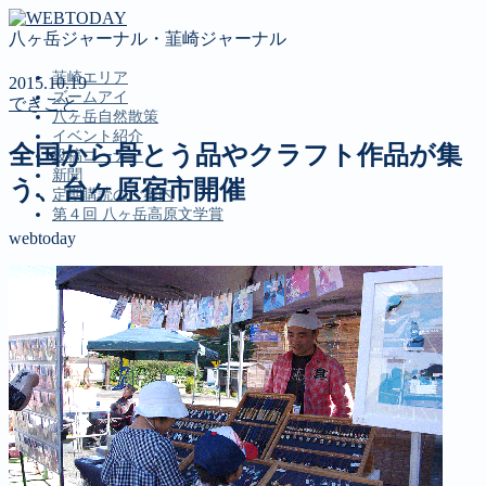
八ヶ岳ジャーナル・韮崎ジャーナル
韮崎エリア
2015.10.19
ズームアイ
できごと
八ヶ岳自然散策
イベント紹介
全国から骨とう品やクラフト作品が集
投稿コーナー
新聞
う、台ヶ原宿市開催
定期購読のご案内
第４回 八ヶ岳高原文学賞
webtoday
MENU
韮崎エリア
ズームアイ
八ヶ岳自然散策
イベント紹介
投稿コーナー
新聞
定期購読のご案内
第４回 八ヶ岳高原文学賞