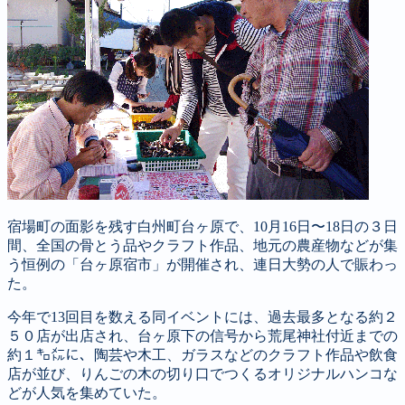
宿場町の面影を残す白州町台ヶ原で、10月16日〜18日の３日
間、全国の骨とう品やクラフト作品、地元の農産物などが集
う恒例の「台ヶ原宿市」が開催され、連日大勢の人で賑わっ
た。
今年で13回目を数える同イベントには、過去最多となる約２
５０店が出店され、台ヶ原下の信号から荒尾神社付近までの
約１㌔㍍に、陶芸や木工、ガラスなどのクラフト作品や飲食
店が並び、りんごの木の切り口でつくるオリジナルハンコな
どが人気を集めていた。