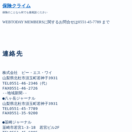
保険クライム
保険のことなら何でも後相談ください
WEBTODAY MEMBERSに関するお問合せは0551-45-7789 まで
連絡先
株式会社　ピー・エス・ワイ

山梨県北杜市須玉町若神子3931

TEL0551-46-2346（代）

FAX0551-46-2726

--地域新聞--

●八ヶ岳ジャーナル

山梨県北杜市須玉町若神子3931

TEL0551-45-7789

FAX0551-35-9200

●韮崎ジャーナル

韮崎市若宮1-3-18　若宮ビル2F
