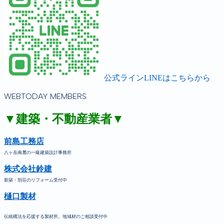
公式ラインLINEはこちらから
WEBTODAY MEMBERS
▼建築・不動産業者▼
前島工務店
八ヶ岳南麓の一級建築設計事務所
株式会社鈴建
新築・別荘のリフォーム受付中
樋口製材
伝統構法を応援する製材所。地域材のご相談受付中