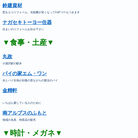
鈴建資材
窓をエコリフォーム。光熱費が安くなってｴｺﾎﾟｲﾝﾄもつきます
ナガセキトーヨー住器
住まいのリフォームお任せ下さい
▼食事・土産▼
丸政
小淵沢駅の駅弁
パイの家エム・ワン
水とパイ生地が自慢の昔ながらの製法のパイ
金精軒
いちばん愛している人のために
南アルプスのふもと
地域の名産、特産品の販売
▼時計・メガネ▼