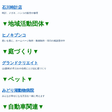
石川時計店
時計、メガネ、ハンコの販売や修理
▼地域活動団体▼
ヒノキブンコ
想いを形に。ホームページ制作・動画制作・SEOの相談受付中
▼庭づくり▼
グランドクリエイト
山(森林)の手入れや自然にとけ込む庭づくり
▼ペット▼
みどり湖動物病院
みんなが幸せになる方法を一緒に考えます
▼自動車関連▼