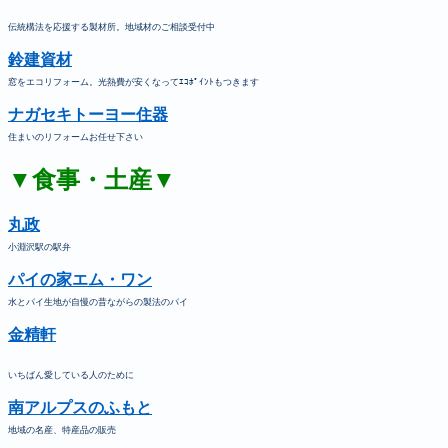
伝統構法を応援する製材所。地域材のご相談受付中
鈴建資材
窓をエコリフォーム。光熱費が安くなってｴｺﾎﾟｲﾝﾄもつきます
ナガセキトーヨー住器
住まいのリフォームお任せ下さい
▼食事・土産▼
丸政
小淵沢駅の駅弁
パイの家エム・ワン
水とパイ生地が自慢の昔ながらの製法のパイ
金精軒
いちばん愛している人のために
南アルプスのふもと
地域の名産、特産品の販売