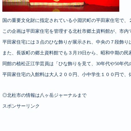
国の重要文化財に指定されている小淵沢町の平田家住宅で、２
この企画は平田家住宅を管理する北杜市郷土資料館が、市内
平田家住宅には３点のひな飾りが展示され、中央の７段飾りは
また、長坂町の郷土資料館でも３月19日から、昭和中期の民
同館の植松正江学芸員は「ひな飾りを見て、30年代や50年
平田家住宅の入館料は大人２００円、小中学生１００円で、休
◎北杜市の情報は八ヶ岳ジャーナルまで
スポンサーリンク