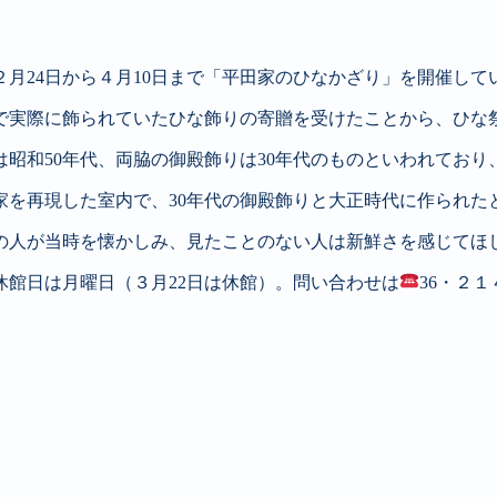
月24日から４月10日まで「平田家のひなかざり」を開催して
で実際に飾られていたひな飾りの寄贈を受けたことから、ひな
昭和50年代、両脇の御殿飾りは30年代のものといわれてお
家を再現した室内で、30年代の御殿飾りと大正時代に作られ
代の人が当時を懐かしみ、見たことのない人は新鮮さを感じてほ
館日は月曜日（３月22日は休館）。問い合わせは
36・２