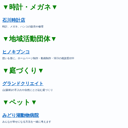
▼時計・メガネ▼
石川時計店
時計、メガネ、ハンコの販売や修理
▼地域活動団体▼
ヒノキブンコ
想いを形に。ホームページ制作・動画制作・SEOの相談受付中
▼庭づくり▼
グランドクリエイト
山(森林)の手入れや自然にとけ込む庭づくり
▼ペット▼
みどり湖動物病院
みんなが幸せになる方法を一緒に考えます