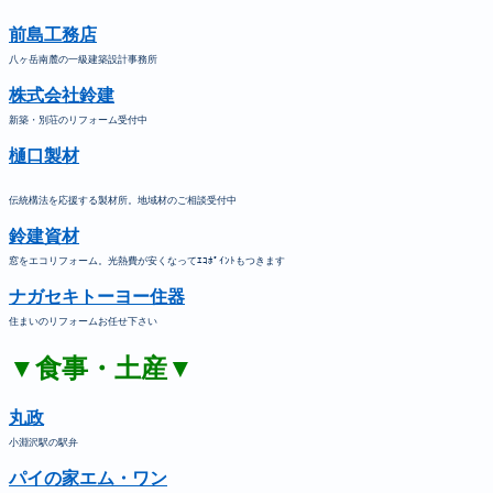
前島工務店
八ヶ岳南麓の一級建築設計事務所
株式会社鈴建
新築・別荘のリフォーム受付中
樋口製材
伝統構法を応援する製材所。地域材のご相談受付中
鈴建資材
窓をエコリフォーム。光熱費が安くなってｴｺﾎﾟｲﾝﾄもつきます
ナガセキトーヨー住器
住まいのリフォームお任せ下さい
▼食事・土産▼
丸政
小淵沢駅の駅弁
パイの家エム・ワン