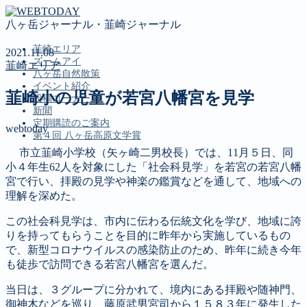
八ヶ岳ジャーナル・韮崎ジャーナル
韮崎エリア
2021.11.08
ズームアイ
韮崎エリア
八ヶ岳自然散策
イベント紹介
韮崎小の児童が若宮八幡宮を見学
投稿コーナー
新聞
定期購読のご案内
webtoday
第４回 八ヶ岳高原文学賞
市立韮崎小学校（矢ヶ崎二男校長）では、11月５日、同
小４年生62人を対象にした「社会科見学」を若宮の若宮八幡
MENU
宮で行い、拝殿の見学や神楽の鑑賞などを通して、地域への
理解を深めた。
韮崎エリア
ズームアイ
この社会科見学は、市内に伝わる伝統文化を学び、地域に誇
八ヶ岳自然散策
りを持ってもらうことを目的に昨年から実施しているもの
イベント紹介
で、新型コロナウイルスの感染防止のため、昨年に続き今年
投稿コーナー
も徒歩で訪問できる若宮八幡宮を選んだ。
新聞
定期購読のご案内
当日は、３グループに分かれて、境内にある拝殿や随神門、
第４回 八ヶ岳高原文学賞
御神木などを巡り、藤原武男宮司から１５８３年に発生した