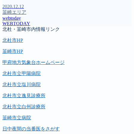
2020.12.12
韮崎エリア
webtoday
WEBTODAY
北杜・韮崎市内情報リンク
北杜市HP
韮崎市HP
甲府地方気象台ホームページ
北杜市立甲陽病院
北杜市立塩川病院
北杜市立逸見診療所
北杜市立白州診療所
韮崎市立病院
日中夜間の当番医をさがす