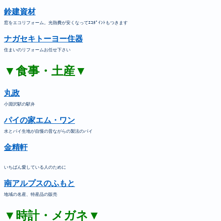
鈴建資材
窓をエコリフォーム。光熱費が安くなってｴｺﾎﾟｲﾝﾄもつきます
ナガセキトーヨー住器
住まいのリフォームお任せ下さい
▼食事・土産▼
丸政
小淵沢駅の駅弁
パイの家エム・ワン
水とパイ生地が自慢の昔ながらの製法のパイ
金精軒
いちばん愛している人のために
南アルプスのふもと
地域の名産、特産品の販売
▼時計・メガネ▼