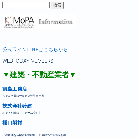
公式ラインLINEはこちらから
WEBTODAY MEMBERS
▼建築・不動産業者▼
前島工務店
八ヶ岳南麓の一級建築設計事務所
株式会社鈴建
新築・別荘のリフォーム受付中
樋口製材
伝統構法を応援する製材所。地域材のご相談受付中