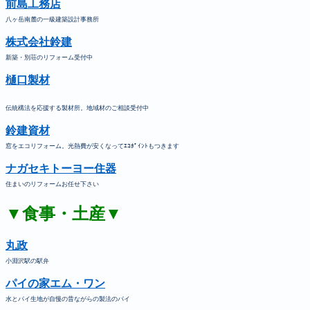
前島工務店
八ヶ岳南麓の一級建築設計事務所
株式会社鈴建
新築・別荘のリフォーム受付中
樋口製材
伝統構法を応援する製材所。地域材のご相談受付中
鈴建資材
窓をエコリフォーム。光熱費が安くなってｴｺﾎﾟｲﾝﾄもつきます
ナガセキトーヨー住器
住まいのリフォームお任せ下さい
▼食事・土産▼
丸政
小淵沢駅の駅弁
パイの家エム・ワン
水とパイ生地が自慢の昔ながらの製法のパイ