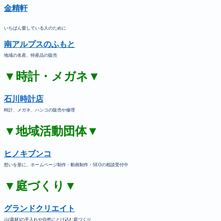
金精軒
いちばん愛している人のために
南アルプスのふもと
地域の名産、特産品の販売
▼時計・メガネ▼
石川時計店
時計、メガネ、ハンコの販売や修理
▼地域活動団体▼
ヒノキブンコ
想いを形に。ホームページ制作・動画制作・SEOの相談受付中
▼庭づくり▼
グランドクリエイト
山(森林)の手入れや自然にとけ込む庭づくり