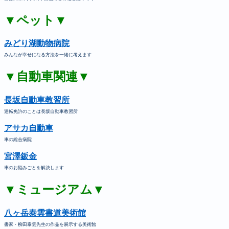
▼ペット▼
みどり湖動物病院
みんなが幸せになる方法を一緒に考えます
▼自動車関連▼
長坂自動車教習所
運転免許のことは長坂自動車教習所
アサカ自動車
車の総合病院
宮澤鈑金
車のお悩みごとを解決します
▼ミュージアム▼
八ヶ岳泰雲書道美術館
書家・柳田泰雲先生の作品を展示する美術館