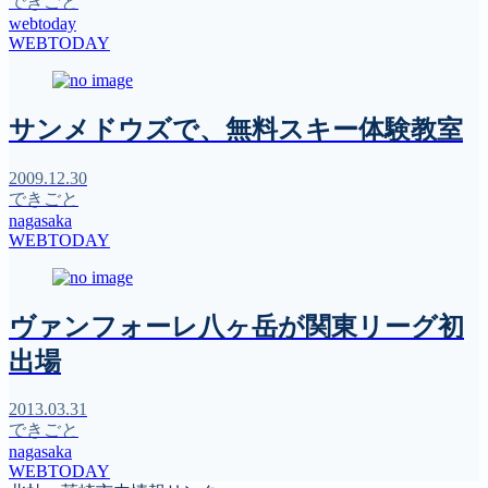
できごと
webtoday
WEBTODAY
サンメドウズで、無料スキー体験教室
2009.12.30
できごと
nagasaka
WEBTODAY
ヴァンフォーレ八ヶ岳が関東リーグ初
出場
2013.03.31
できごと
nagasaka
WEBTODAY