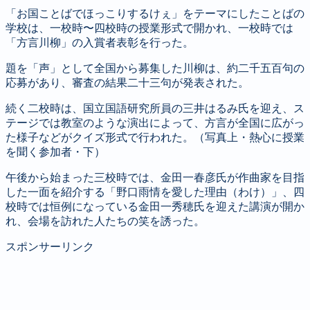
「お国ことばでほっこりするけぇ」をテーマにしたことばの
学校は、一校時〜四校時の授業形式で開かれ、一校時では
「方言川柳」の入賞者表彰を行った。
題を「声」として全国から募集した川柳は、約二千五百句の
応募があり、審査の結果二十三句が発表された。
続く二校時は、国立国語研究所員の三井はるみ氏を迎え、ス
テージでは教室のような演出によって、方言が全国に広がっ
た様子などがクイズ形式で行われた。（写真上・熱心に授業
を聞く参加者・下）
午後から始まった三校時では、金田一春彦氏が作曲家を目指
した一面を紹介する「野口雨情を愛した理由（わけ）」、四
校時では恒例になっている金田一秀穂氏を迎えた講演が開か
れ、会場を訪れた人たちの笑を誘った。
スポンサーリンク