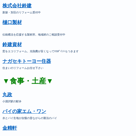
株式会社鈴建
新築・別荘のリフォーム受付中
樋口製材
伝統構法を応援する製材所。地域材のご相談受付中
鈴建資材
窓をエコリフォーム。光熱費が安くなってｴｺﾎﾟｲﾝﾄもつきます
ナガセキトーヨー住器
住まいのリフォームお任せ下さい
▼食事・土産▼
丸政
小淵沢駅の駅弁
パイの家エム・ワン
水とパイ生地が自慢の昔ながらの製法のパイ
金精軒