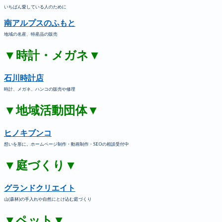
いちばん愛している人のために
南アルプスのふもと
地域の名産、特産品の販売
▼時計・メガネ▼
石川時計店
時計、メガネ、ハンコの販売や修理
▼地域活動団体▼
ヒノキブンコ
想いを形に。ホームページ制作・動画制作・SEOの相談受付中
▼庭づくり▼
グランドクリエイト
山(森林)の手入れや自然にとけ込む庭づくり
▼ペット▼