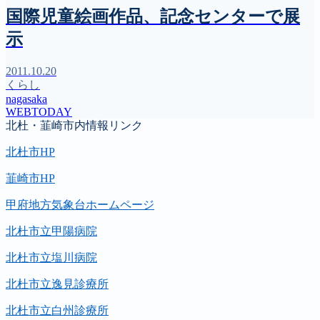
国際児童絵画作品、記念センターで展
示
2011.10.20
くらし
nagasaka
WEBTODAY
北杜・韮崎市内情報リンク
北杜市HP
韮崎市HP
甲府地方気象台ホームページ
北杜市立甲陽病院
北杜市立塩川病院
北杜市立逸見診療所
北杜市立白州診療所