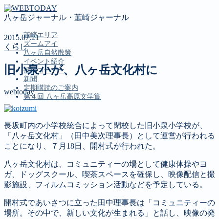
八ヶ岳ジャーナル・韮崎ジャーナル
韮崎エリア
2015.07.21
ズームアイ
くらし
八ヶ岳自然散策
イベント紹介
旧小泉小が、八ヶ岳文化村に
投稿コーナー
新聞
定期購読のご案内
webtoday
第４回 八ヶ岳高原文学賞
長坂町内の小学校統合によって閉校した旧小泉小学校が、
MENU
「八ヶ岳文化村」（田中美次理事長）として運営が行われる
韮崎エリア
ことになり、７月18日、開村式が行われた。
ズームアイ
八ヶ岳文化村は、コミュニティーの場として健康体操やヨ
八ヶ岳自然散策
ガ、ドッグスクール、喫茶スペースを確保し、映像配信と撮
イベント紹介
影施設、フィルムコミッション活動などを予定している。
投稿コーナー
新聞
開村式であいさつに立った田中理事長は「コミュニティーの
定期購読のご案内
場所。その中で、新しい文化が生まれる」と話し、映像の発
第４回 八ヶ岳高原文学賞