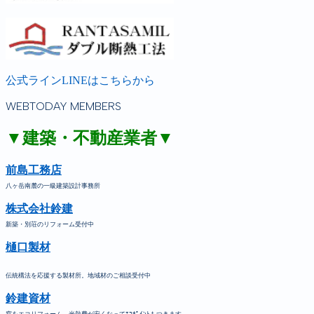
公式ラインLINEはこちらから
WEBTODAY MEMBERS
▼建築・不動産業者▼
前島工務店
八ヶ岳南麓の一級建築設計事務所
株式会社鈴建
新築・別荘のリフォーム受付中
樋口製材
伝統構法を応援する製材所。地域材のご相談受付中
鈴建資材
窓をエコリフォーム。光熱費が安くなってｴｺﾎﾟｲﾝﾄもつきます