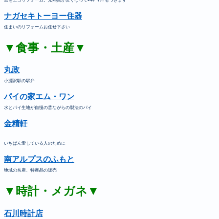
ナガセキトーヨー住器
住まいのリフォームお任せ下さい
▼食事・土産▼
丸政
小淵沢駅の駅弁
パイの家エム・ワン
水とパイ生地が自慢の昔ながらの製法のパイ
金精軒
いちばん愛している人のために
南アルプスのふもと
地域の名産、特産品の販売
▼時計・メガネ▼
石川時計店