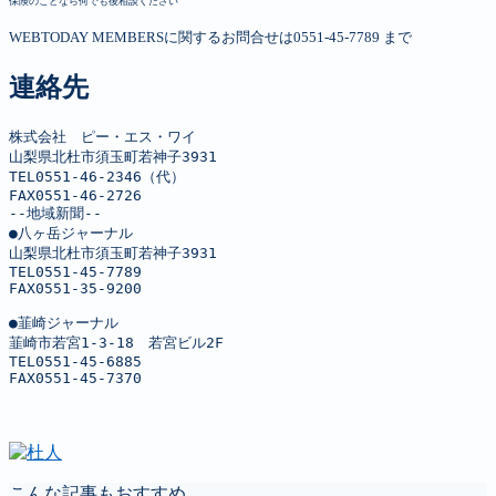
保険のことなら何でも後相談ください
WEBTODAY MEMBERSに関するお問合せは0551-45-7789 まで
連絡先
株式会社　ピー・エス・ワイ

山梨県北杜市須玉町若神子3931

TEL0551-46-2346（代）

FAX0551-46-2726

--地域新聞--

●八ヶ岳ジャーナル

山梨県北杜市須玉町若神子3931

TEL0551-45-7789

FAX0551-35-9200

●韮崎ジャーナル

韮崎市若宮1-3-18　若宮ビル2F

TEL0551-45-6885

FAX0551-45-7370
こんな記事もおすすめ