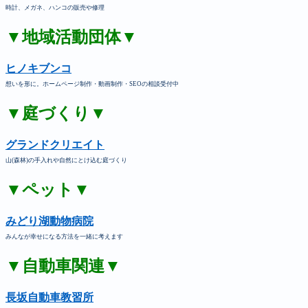
時計、メガネ、ハンコの販売や修理
▼地域活動団体▼
ヒノキブンコ
想いを形に。ホームページ制作・動画制作・SEOの相談受付中
▼庭づくり▼
グランドクリエイト
山(森林)の手入れや自然にとけ込む庭づくり
▼ペット▼
みどり湖動物病院
みんなが幸せになる方法を一緒に考えます
▼自動車関連▼
長坂自動車教習所