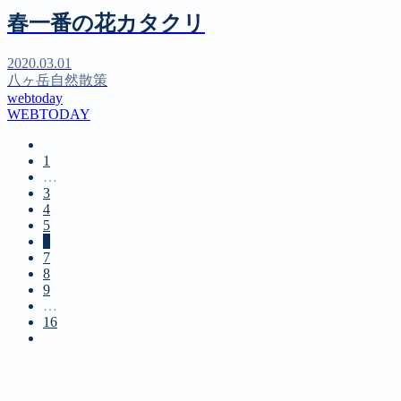
春一番の花カタクリ
2020.03.01
八ヶ岳自然散策
webtoday
WEBTODAY
1
…
3
4
5
6
7
8
9
…
16