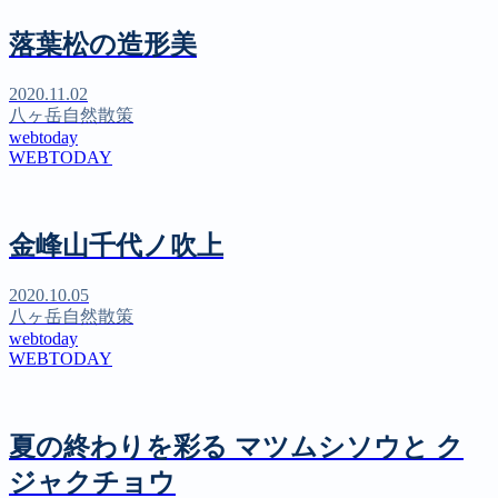
落葉松の造形美
2020.11.02
八ヶ岳自然散策
webtoday
WEBTODAY
金峰山千代ノ吹上
2020.10.05
八ヶ岳自然散策
webtoday
WEBTODAY
夏の終わりを彩る マツムシソウと ク
ジャクチョウ