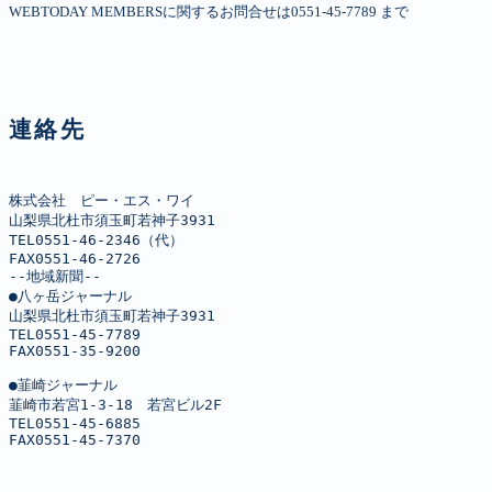
WEBTODAY MEMBERSに関するお問合せは0551-45-7789 まで
連絡先
株式会社　ピー・エス・ワイ

山梨県北杜市須玉町若神子3931

TEL0551-46-2346（代）

FAX0551-46-2726

--地域新聞--

●八ヶ岳ジャーナル

山梨県北杜市須玉町若神子3931

TEL0551-45-7789

FAX0551-35-9200

●韮崎ジャーナル

韮崎市若宮1-3-18　若宮ビル2F

TEL0551-45-6885

FAX0551-45-7370