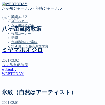
八ヶ岳ジャーナル・韮崎ジャーナル
韮崎エリア
CATEGORY
ズームアイ
八ヶ岳自然散策
八ヶ岳自然散策
イベント紹介
投稿コーナー
新聞
定期購読のご案内
第４回 八ヶ岳高原文学賞
ミヤマホオジロ
MENU
2021.03.02
八ヶ岳自然散策
韮崎エリア
webtoday
ズームアイ
WEBTODAY
八ヶ岳自然散策
イベント紹介
投稿コーナー
氷紋（自然はアーティスト）
新聞
定期購読のご案内
第４回 八ヶ岳高原文学賞
2021.02.01