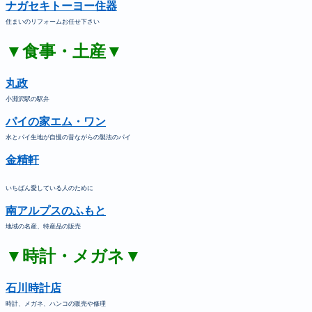
ナガセキトーヨー住器
住まいのリフォームお任せ下さい
▼食事・土産▼
丸政
小淵沢駅の駅弁
パイの家エム・ワン
水とパイ生地が自慢の昔ながらの製法のパイ
金精軒
いちばん愛している人のために
南アルプスのふもと
地域の名産、特産品の販売
▼時計・メガネ▼
石川時計店
時計、メガネ、ハンコの販売や修理