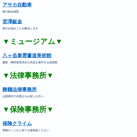
アサカ自動車
車の総合病院
宮澤鈑金
車のお悩みごとを解決します
▼ミュージアム▼
八ヶ岳泰雲書道美術館
書家・柳田泰雲先生の作品を展示する美術館
▼法律事務所▼
舞鶴法律事務所
山梨県内で弁護士をお探しの方へ
▼保険事務所▼
保険クライム
保険のことなら何でも後相談ください