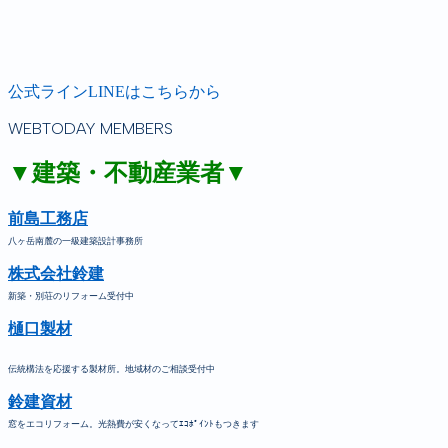
公式ラインLINEはこちらから
WEBTODAY MEMBERS
▼建築・不動産業者▼
前島工務店
八ヶ岳南麓の一級建築設計事務所
株式会社鈴建
新築・別荘のリフォーム受付中
樋口製材
伝統構法を応援する製材所。地域材のご相談受付中
鈴建資材
窓をエコリフォーム。光熱費が安くなってｴｺﾎﾟｲﾝﾄもつきます