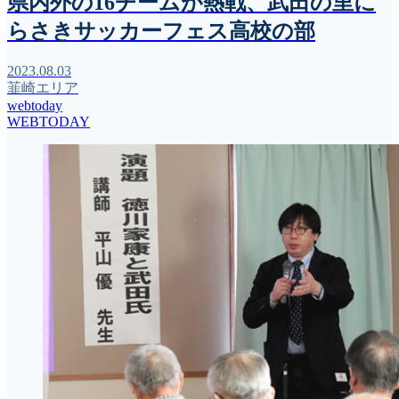
県内外の16チームが熱戦、武田の里に
らさきサッカーフェス高校の部
2023.08.03
韮崎エリア
webtoday
WEBTODAY