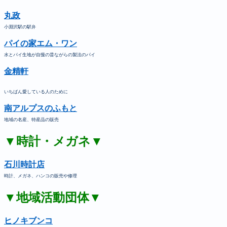
丸政
小淵沢駅の駅弁
パイの家エム・ワン
水とパイ生地が自慢の昔ながらの製法のパイ
金精軒
いちばん愛している人のために
南アルプスのふもと
地域の名産、特産品の販売
▼時計・メガネ▼
石川時計店
時計、メガネ、ハンコの販売や修理
▼地域活動団体▼
ヒノキブンコ