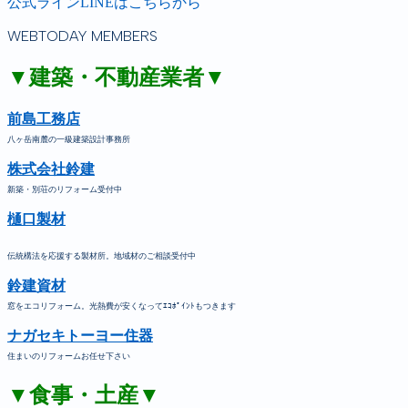
公式ラインLINEはこちらから
WEBTODAY MEMBERS
▼建築・不動産業者▼
前島工務店
八ヶ岳南麓の一級建築設計事務所
株式会社鈴建
新築・別荘のリフォーム受付中
樋口製材
伝統構法を応援する製材所。地域材のご相談受付中
鈴建資材
窓をエコリフォーム。光熱費が安くなってｴｺﾎﾟｲﾝﾄもつきます
ナガセキトーヨー住器
住まいのリフォームお任せ下さい
▼食事・土産▼