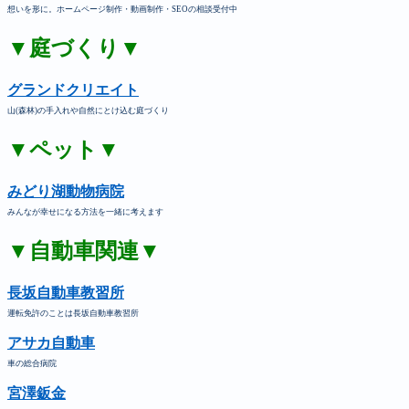
想いを形に。ホームページ制作・動画制作・SEOの相談受付中
▼庭づくり▼
グランドクリエイト
山(森林)の手入れや自然にとけ込む庭づくり
▼ペット▼
みどり湖動物病院
みんなが幸せになる方法を一緒に考えます
▼自動車関連▼
長坂自動車教習所
運転免許のことは長坂自動車教習所
アサカ自動車
車の総合病院
宮澤鈑金