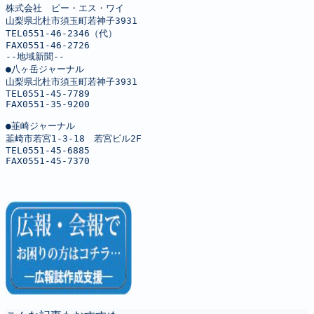
株式会社　ピー・エス・ワイ

山梨県北杜市須玉町若神子3931

TEL0551-46-2346（代）

FAX0551-46-2726

--地域新聞--

●八ヶ岳ジャーナル

山梨県北杜市須玉町若神子3931

TEL0551-45-7789

FAX0551-35-9200

●韮崎ジャーナル

韮崎市若宮1-3-18　若宮ビル2F

TEL0551-45-6885

FAX0551-45-7370