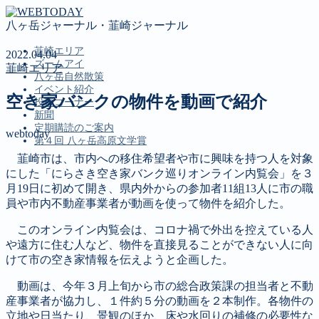
八ヶ岳ジャーナル・韮崎ジャーナル
韮崎エリア
2022.04.04
ズームアイ
韮崎エリア
八ヶ岳自然散策
イベント紹介
空き家バンクの物件を動画で紹介
投稿コーナー
新聞
定期購読のご案内
webtoday
第４回 八ヶ岳高原文学賞
韮崎市は、市内への移住希望者や市に興味を持つ人を対象
にした「にらさき空き家バンク巡りオンライン内覧会」を３
MENU
月19日に初めて開き、県内外からの参加者11組13人に市の職
員や市内不動産事業者が動画を使って物件を紹介した。
韮崎エリア
ズームアイ
このオンライン内覧会は、コロナ禍で外出を控えている人
八ヶ岳自然散策
や遠方に住む人など、物件を直接見ることができない人に向
イベント紹介
けて市の空き家情報を伝えようと企画した。
投稿コーナー
新聞
動画は、今年３月上旬から市の総合政策課の担当者と不動
定期購読のご案内
産事業者が協力し、１件約５分の動画を２本制作。各物件の
第４回 八ヶ岳高原文学賞
立地や日当たり、景観のほか、床や水回りの補修の必要性な