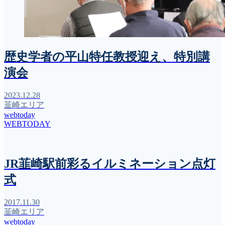
歴史学者の平山特任教授迎え、特別講
演会
2023.12.28
韮崎エリア
webtoday
WEBTODAY
JR韮崎駅前彩るイルミネーション点灯
式
2017.11.30
韮崎エリア
webtoday