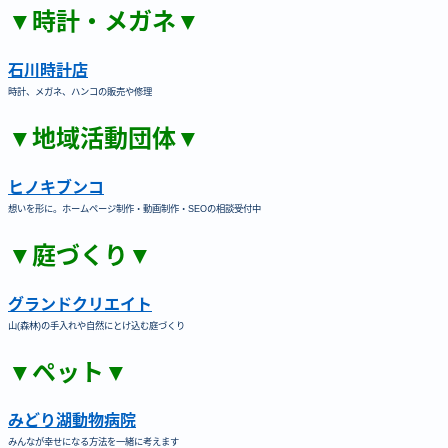
▼時計・メガネ▼
石川時計店
時計、メガネ、ハンコの販売や修理
▼地域活動団体▼
ヒノキブンコ
想いを形に。ホームページ制作・動画制作・SEOの相談受付中
▼庭づくり▼
グランドクリエイト
山(森林)の手入れや自然にとけ込む庭づくり
▼ペット▼
みどり湖動物病院
みんなが幸せになる方法を一緒に考えます