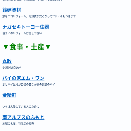
鈴建資材
窓をエコリフォーム。光熱費が安くなってｴｺﾎﾟｲﾝﾄもつきます
ナガセキトーヨー住器
住まいのリフォームお任せ下さい
▼食事・土産▼
丸政
小淵沢駅の駅弁
パイの家エム・ワン
水とパイ生地が自慢の昔ながらの製法のパイ
金精軒
いちばん愛している人のために
南アルプスのふもと
地域の名産、特産品の販売