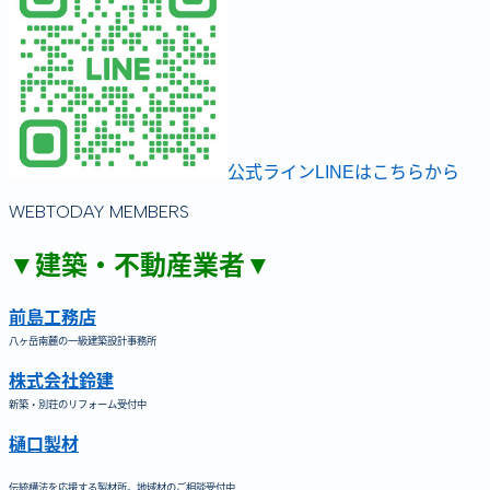
公式ラインLINEはこちらから
WEBTODAY MEMBERS
▼建築・不動産業者▼
前島工務店
八ヶ岳南麓の一級建築設計事務所
株式会社鈴建
新築・別荘のリフォーム受付中
樋口製材
伝統構法を応援する製材所。地域材のご相談受付中