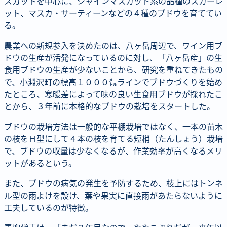
スカットを中心に、シャインマスカット系の品種のスカーレ
ット、マスカ・サーティーンなどの４種のブドウを育ててい
る。
農業への新規参入を決めたのは、八ヶ岳周辺で、ワイン用ブ
ドウの生産が活発になっているのに対し、「八ヶ岳産」の生
食用ブドウの生産が少ないことから、研究を重ねてきたもの
で、小淵沢町の標高１０００㍍ラインでブドウづくりを始め
たところ、寒暖差によって味の良い生食用ブドウが採れたこ
とから、３年前に本格的なブドウの栽培をスタートした。
ブドウの栽培方法は一般的な平棚栽培ではなく、一本の苗木
の枝をＨ型にして４本の枝を育てる短梢（たんしょう）栽培
で、ブドウの収量は少なくなるが、作業効率が高くなるメリ
ットがあるという。
また、ブドウの病気の発生を予防するため、枝上にはトンネ
ル型の雨よけを設け、葉や果実に直接雨があたらないように
工夫しているのが特徴。