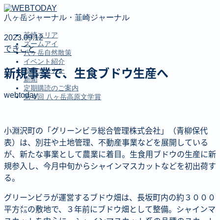
八ヶ岳ジャーナル・韮崎ジャーナル
韮崎エリア
2023.09.12
ズームアイ
できごと
八ヶ岳自然散策
イベント紹介
投稿コーナー
新規事業で、生食ブドウ生産へ
新聞
定期購読のご案内
webtoday
第４回 八ヶ岳高原文学賞
MENU
小淵沢町の「グリーンビラ総合管理株式会社」（青柳保代
韮崎エリア
表）は、別荘や土地管理、不動産事業などを展開している
ズームアイ
が、新たな事業として農業に着目。生食用ブドウの生産に新
八ヶ岳自然散策
規参入し、今月中旬からシャインマスカットなどを初出荷す
イベント紹介
る。
投稿コーナー
新聞
グリーンビラが運営するブドウ畑は、長坂町内の約３０００
定期購読のご案内
平方㍍の敷地で、３年前にブドウ畑として整備。シャインマ
第４回 八ヶ岳高原文学賞