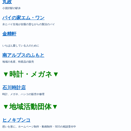
丸政
小淵沢駅の駅弁
パイの家エム・ワン
水とパイ生地が自慢の昔ながらの製法のパイ
金精軒
いちばん愛している人のために
南アルプスのふもと
地域の名産、特産品の販売
▼時計・メガネ▼
石川時計店
時計、メガネ、ハンコの販売や修理
▼地域活動団体▼
ヒノキブンコ
想いを形に。ホームページ制作・動画制作・SEOの相談受付中