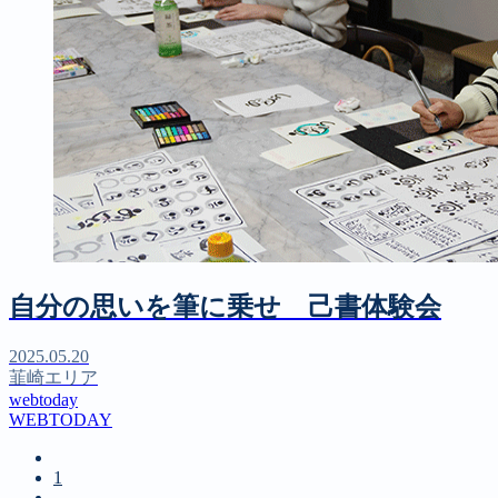
自分の思いを筆に乗せ 己書体験会
2025.05.20
韮崎エリア
webtoday
WEBTODAY
1
…