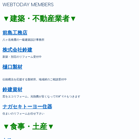
WEBTODAY MEMBERS
▼建築・不動産業者▼
前島工務店
八ヶ岳南麓の一級建築設計事務所
株式会社鈴建
新築・別荘のリフォーム受付中
樋口製材
伝統構法を応援する製材所。地域材のご相談受付中
鈴建資材
窓をエコリフォーム。光熱費が安くなってｴｺﾎﾟｲﾝﾄもつきます
ナガセキトーヨー住器
住まいのリフォームお任せ下さい
▼食事・土産▼