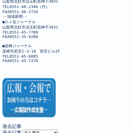
山梨県北杜市須玉町若神子3931

TEL0551-46-2346（代）

FAX0551-46-2726

--地域新聞--

●八ヶ岳ジャーナル

山梨県北杜市須玉町若神子3931

TEL0551-45-7789

FAX0551-35-9200

●韮崎ジャーナル

韮崎市若宮1-3-18　若宮ビル2F

TEL0551-45-6885

FAX0551-45-7370
過去記事
過去記事