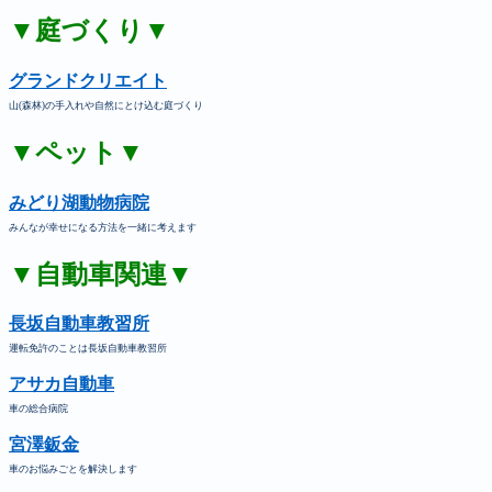
▼庭づくり▼
グランドクリエイト
山(森林)の手入れや自然にとけ込む庭づくり
▼ペット▼
みどり湖動物病院
みんなが幸せになる方法を一緒に考えます
▼自動車関連▼
長坂自動車教習所
運転免許のことは長坂自動車教習所
アサカ自動車
車の総合病院
宮澤鈑金
車のお悩みごとを解決します